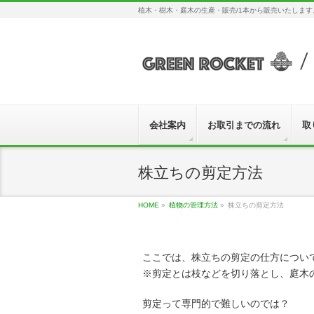
植木・樹木・庭木の生産・販売/1本から販売いたしま
会社案内
お取引までの流れ
取
株立ちの剪定方法
HOME
»
植物の管理方法
»
株立ちの剪定方法
ここでは、株立ちの剪定の仕方につい
※剪定とは枝などを切り落とし、庭木
剪定って専門的で難しいのでは？