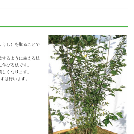
ょうし）を取ることで
差するように生える枝
に伸びる枝です。
美しくなります。
まずは行います。