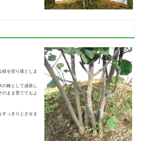
る枝を切り落としま
本の株として成長し
そのまま育ててもよ
をすっきりとさせま