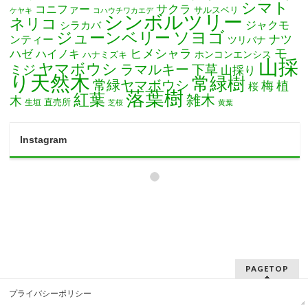
シマト
サクラ
コニファー
サルスベリ
ケヤキ
コハウチワカエデ
シンボルツリー
ネリコ
ジャクモ
シラカバ
ソヨゴ
ジューンベリー
ナツ
ンティー
ツリバナ
モ
ヒメシャラ
ハゼ
ハイノキ
ホンコンエンシス
ハナミズキ
山採
ヤマボウシ
ミジ
ラマルキー
下草
山採り
り天然木
常緑樹
常緑ヤマボウシ
梅
植
桜
落葉樹
紅葉
雑木
木
直売所
生垣
芝桜
黄葉
Instagram
PAGETOP
プライバシーポリシー