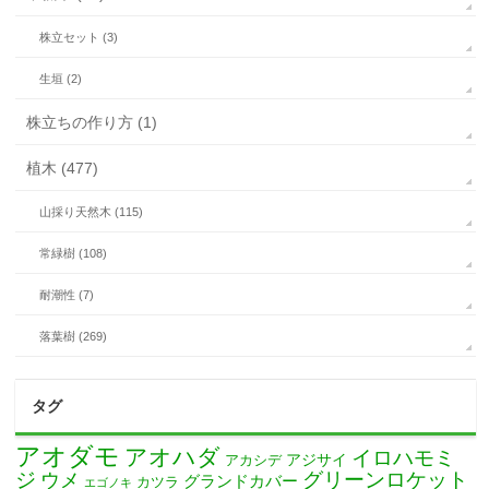
株立セット (3)
生垣 (2)
株立ちの作り方 (1)
植木 (477)
山採り天然木 (115)
常緑樹 (108)
耐潮性 (7)
落葉樹 (269)
タグ
アオダモ
アオハダ
イロハモミ
アカシデ
アジサイ
ジ
グリーンロケット
ウメ
グランドカバー
カツラ
エゴノキ