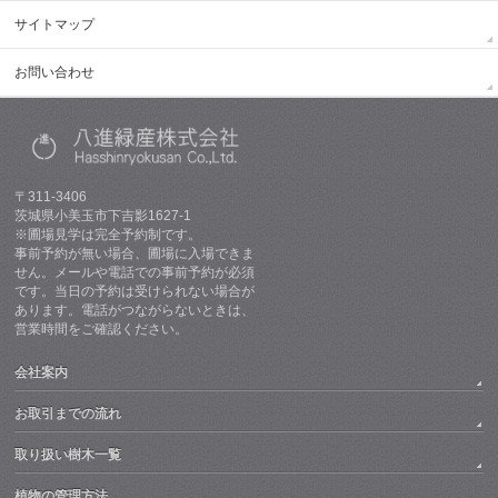
サイトマップ
お問い合わせ
〒311-3406
茨城県小美玉市下吉影1627-1
※圃場見学は完全予約制です。
事前予約が無い場合、圃場に入場できま
せん。メールや電話での事前予約が必須
です。当日の予約は受けられない場合が
あります。電話がつながらないときは、
営業時間をご確認ください。
会社案内
お取引までの流れ
取り扱い樹木一覧
植物の管理方法