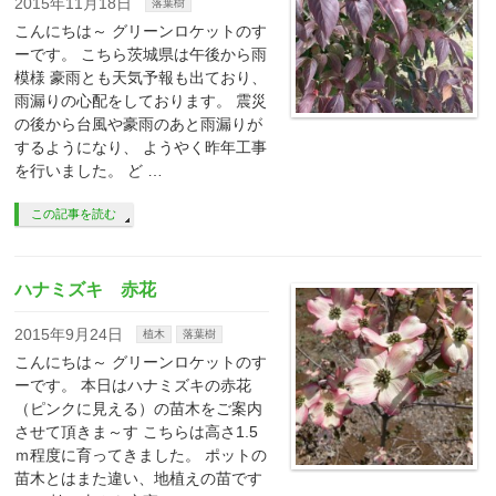
2015年11月18日
落葉樹
こんにちは～ グリーンロケットのす
ーです。 こちら茨城県は午後から雨
模様 豪雨とも天気予報も出ており、
雨漏りの心配をしております。 震災
の後から台風や豪雨のあと雨漏りが
するようになり、 ようやく昨年工事
を行いました。 ど …
この記事を読む
ハナミズキ 赤花
2015年9月24日
植木
落葉樹
こんにちは～ グリーンロケットのす
ーです。 本日はハナミズキの赤花
（ピンクに見える）の苗木をご案内
させて頂きま～す こちらは高さ1.5
ｍ程度に育ってきました。 ポットの
苗木とはまた違い、地植えの苗です