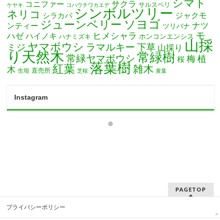
シマト
サクラ
コニファー
サルスベリ
ケヤキ
コハウチワカエデ
シンボルツリー
ネリコ
ジャクモ
シラカバ
ソヨゴ
ジューンベリー
ナツ
ンティー
ツリバナ
モ
ヒメシャラ
ハゼ
ハイノキ
ホンコンエンシス
ハナミズキ
山採
ヤマボウシ
ミジ
ラマルキー
下草
山採り
り天然木
常緑樹
常緑ヤマボウシ
梅
植
桜
落葉樹
紅葉
雑木
木
直売所
生垣
芝桜
黄葉
Instagram
PAGETOP
プライバシーポリシー