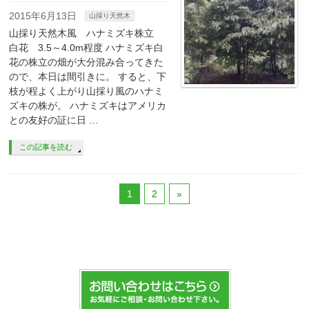
2015年6月13日
山採り天然木
山採り天然木風 ハナミズキ株立
白花 3.5～4.0m程度 ハナミズキ白
花の株立の畑が大分混み合ってきた
ので、本日は間引きに。 すると、下
枝が程よく上がり山採り風のハナミ
ズキの株が。 ハナミズキはアメリカ
との友好の証に日 …
この記事を読む
1
2
»