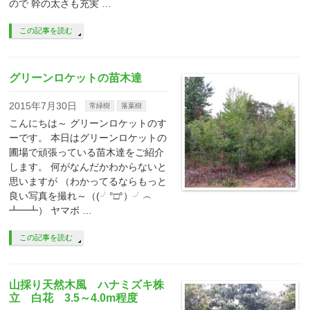
ので 幹の太さも充実 …
この記事を読む
グリーンロケットの苗木達
2015年7月30日
常緑樹
落葉樹
こんにちは～ グリーンロケットのす
ーです。 本日はグリーンロケットの
圃場で頑張っている苗木達をご紹介
します。 何がなんだかわからないと
思いますが （わかってるならもっと
良い写真を撮れ～（(╯°□°）╯︵
┻━┻） ヤマボ …
この記事を読む
山採り天然木風 ハナミズキ株
立 白花 3.5～4.0m程度