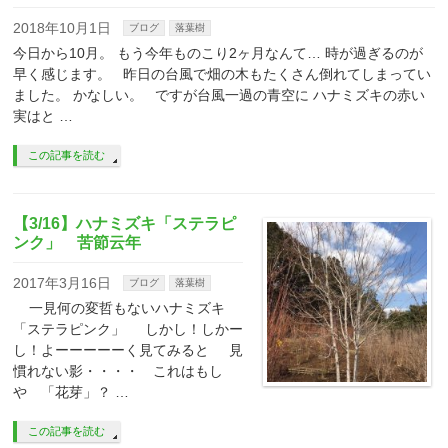
2018年10月1日
ブログ
落葉樹
今日から10月。 もう今年ものこり2ヶ月なんて… 時が過ぎるのが
早く感じます。 昨日の台風で畑の木もたくさん倒れてしまってい
ました。 かなしい。 ですが台風一過の青空に ハナミズキの赤い
実はと …
この記事を読む
【3/16】ハナミズキ「ステラピ
ンク」 苦節云年
2017年3月16日
ブログ
落葉樹
一見何の変哲もないハナミズキ
「ステラピンク」 しかし！しかー
し！よーーーーーく見てみると 見
慣れない影・・・・ これはもし
や 「花芽」？ …
この記事を読む