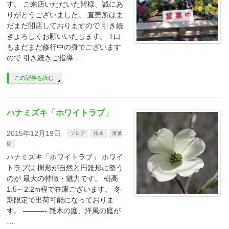
す。 ご来店いただいた皆様、誠にあ
りがとうございました。 直売所はま
だまだ開店しておりますので 引き続
きよろしくお願いいたします。 T口
もまだまだ修行中の身でございます
ので 引き続きご指導 …
この記事を読む
ハナミズキ「ホワイトラブ」
2015年12月19日
ブログ
植木
落葉
樹
ハナミズキ「ホワイトラブ」 ホワイ
トラブは 樹形が自然と円錐形に整う
のが 最大の特徴・魅力です。 樹高
1.5～2.2m程で在庫ございます。 冬
期限定で出荷可能になっておりま
す。 ———- 雑木の庭、洋風の庭が
…