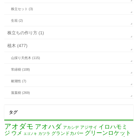
株立セット (3)
生垣 (2)
株立ちの作り方 (1)
植木 (477)
山採り天然木 (115)
常緑樹 (108)
耐潮性 (7)
落葉樹 (269)
タグ
アオダモ
アオハダ
イロハモミ
アカシデ
アジサイ
ジ
グリーンロケット
ウメ
グランドカバー
カツラ
エゴノキ