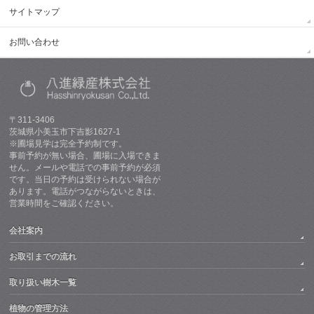
サイトマップ
お問い合わせ
〒311-3406
茨城県小美玉市下吉影1627-1
※圃場見学は完全予約制です。
事前予約が無い場合、圃場に入場できま
せん。メールや電話での事前予約が必須
です。当日の予約は受けられない場合が
あります。電話がつながらないときは、
営業時間をご確認ください。
会社案内
お取引までの流れ
取り扱い樹木一覧
植物の管理方法