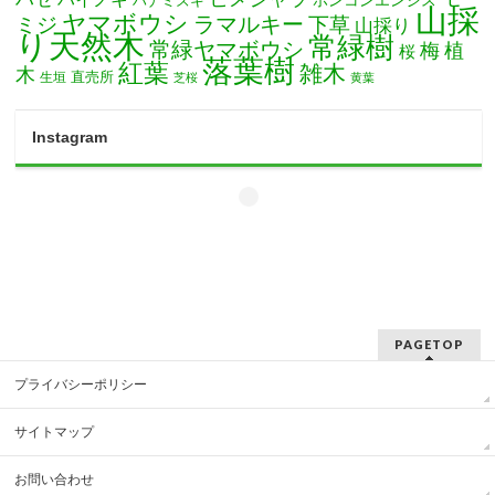
ハナミズキ
山採
ヤマボウシ
ミジ
ラマルキー
下草
山採り
り天然木
常緑樹
常緑ヤマボウシ
梅
植
桜
落葉樹
紅葉
雑木
木
直売所
生垣
芝桜
黄葉
Instagram
PAGETOP
プライバシーポリシー
サイトマップ
お問い合わせ