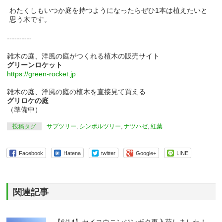
わたくしもいつか庭を持つようになったらぜひ1本は植えたいと
思う木です。
----------
雑木の庭、洋風の庭がつくれる植木の販売サイト
グリーンロケット
https://green-rocket.jp
雑木の庭、洋風の庭の植木を直接見て買える
グリロケの庭
（準備中）
投稿タグ
サブツリー
,
シンボルツリー
,
ナツハゼ
,
紅葉
Facebook
Hatena
twitter
Google+
LINE
関連記事
【6/14】セイヨウニンジンボク再入荷しました！