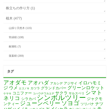
株立ちの作り方 (1)
植木 (477)
山採り天然木 (115)
常緑樹 (108)
耐潮性 (7)
落葉樹 (269)
タグ
アオダモ
アオハダ
イロハモミ
アカシデ
アジサイ
ジ
グリーンロケット
ウメ
グランドカバー
カツラ
エゴノキ
シマト
サクラ
コニファー
サルスベリ
ケヤキ
コハウチワカエデ
シンボルツリー
ネリコ
ジャクモ
シラカバ
ソヨゴ
ジューンベリー
ナツ
ンティー
ツリバナ
モ
ヒメシャラ
ハゼ
ハイノキ
ホンコンエンシス