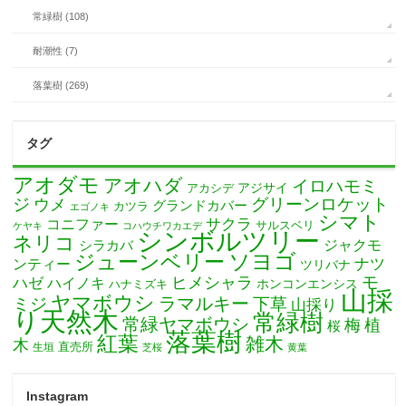
常緑樹 (108)
耐潮性 (7)
落葉樹 (269)
タグ
アオダモ
アオハダ
イロハモミ
アカシデ
アジサイ
ジ
グリーンロケット
ウメ
グランドカバー
カツラ
エゴノキ
シマト
サクラ
コニファー
サルスベリ
ケヤキ
コハウチワカエデ
シンボルツリー
ネリコ
ジャクモ
シラカバ
ソヨゴ
ジューンベリー
ナツ
ンティー
ツリバナ
モ
ヒメシャラ
ハゼ
ハイノキ
ホンコンエンシス
ハナミズキ
山採
ヤマボウシ
ミジ
ラマルキー
下草
山採り
り天然木
常緑樹
常緑ヤマボウシ
梅
植
桜
落葉樹
紅葉
雑木
木
直売所
生垣
芝桜
黄葉
Instagram