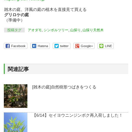
雑木の庭、洋風の庭の植木を直接見て買える
グリロケの庭
（準備中）
投稿タグ
アオダモ
,
シンボルツリー
,
山採り
,
山採り天然木
Facebook
Hatena
twitter
Google+
LINE
関連記事
[雑木の庭]自然樹形つばきをつくる
【6/14】セイヨウニンジンボク再入荷しました！