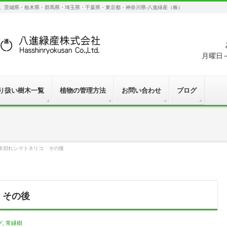
す。茨城県・栃木県・群馬県・埼玉県・千葉県・東京都・神奈川県-八進緑産（株）
月曜日～
り扱い樹木一覧
植物の管理方法
お問い合わせ
ブログ
】水切れシマトネリコ その後
 その後
グ
,
常緑樹