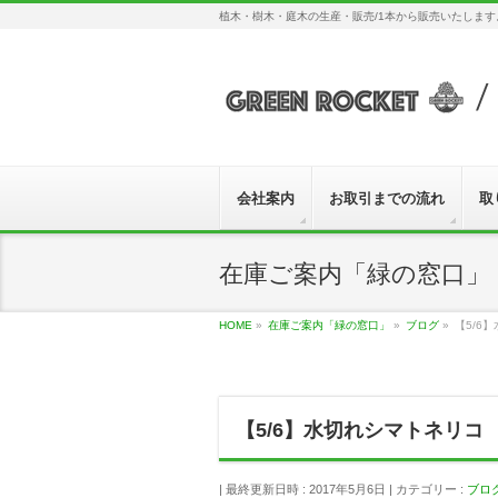
植木・樹木・庭木の生産・販売/1本から販売いたしま
会社案内
お取引までの流れ
取
在庫ご案内「緑の窓口」
HOME
»
在庫ご案内「緑の窓口」
»
ブログ
»
【5/6
【5/6】水切れシマトネリコ
最終更新日時 : 2017年5月6日
カテゴリー :
ブロ