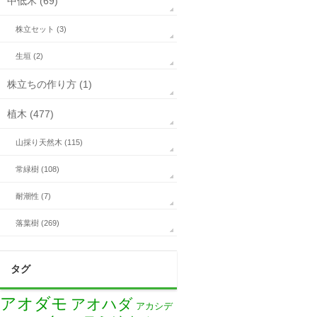
中低木 (69)
株立セット (3)
生垣 (2)
株立ちの作り方 (1)
植木 (477)
山採り天然木 (115)
常緑樹 (108)
耐潮性 (7)
落葉樹 (269)
タグ
アオダモ
アオハダ
アカシデ