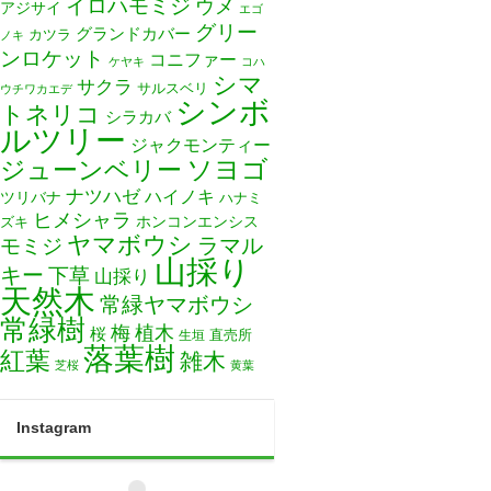
イロハモミジ
ウメ
アジサイ
エゴ
グリー
グランドカバー
カツラ
ノキ
ンロケット
コニファー
ケヤキ
コハ
シマ
サクラ
サルスベリ
ウチワカエデ
シンボ
トネリコ
シラカバ
ルツリー
ジャクモンティー
ソヨゴ
ジューンベリー
ナツハゼ
ハイノキ
ツリバナ
ハナミ
ヒメシャラ
ホンコンエンシス
ズキ
ヤマボウシ
モミジ
ラマル
山採り
キー
下草
山採り
天然木
常緑ヤマボウシ
常緑樹
梅
植木
桜
直売所
生垣
落葉樹
紅葉
雑木
芝桜
黄葉
Instagram