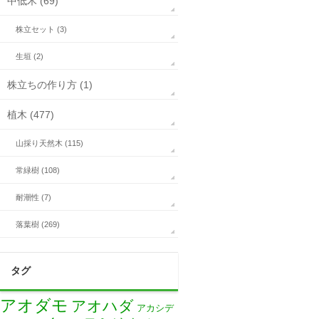
中低木 (69)
株立セット (3)
生垣 (2)
株立ちの作り方 (1)
植木 (477)
山採り天然木 (115)
常緑樹 (108)
耐潮性 (7)
落葉樹 (269)
タグ
アオダモ
アオハダ
アカシデ