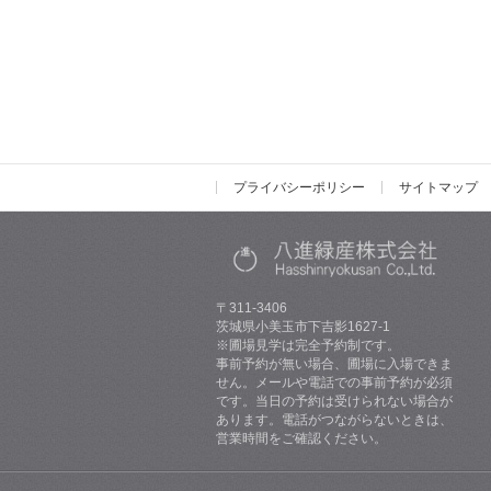
プライバシーポリシー
サイトマップ
〒311-3406
茨城県小美玉市下吉影1627-1
※圃場見学は完全予約制です。
事前予約が無い場合、圃場に入場できま
せん。メールや電話での事前予約が必須
です。当日の予約は受けられない場合が
あります。電話がつながらないときは、
営業時間をご確認ください。