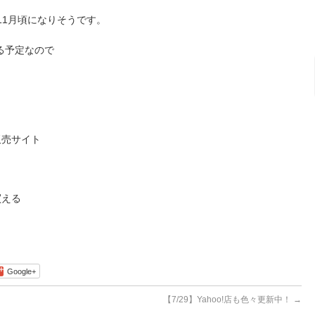
11月頃になりそうです。
る予定なので
販売サイト
買える
Google+
【7/29】Yahoo!店も色々更新中！
→