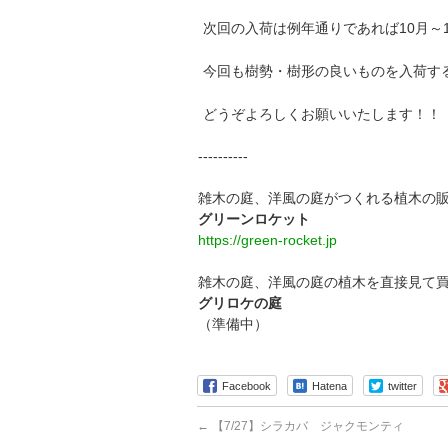
次回の入荷は例年通りであれば10月～
今回も樹勢・樹形の良いものを入荷す
どうぞよろしくお願いいたします！！
----------
雑木の庭、洋風の庭がつくれる植木の
グリーンロケット
https://green-rocket.jp
雑木の庭、洋風の庭の植木を直接見て
グリロケの庭
（準備中）
Facebook
Hatena
twitter
←
【7/27】シラカバ ジャクモンティ