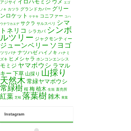
イロハモミジ
ウメ
アジサイ
エゴ
グリー
グランドカバー
カツラ
ノキ
ンロケット
コニファー
ケヤキ
コハ
シマ
サクラ
サルスベリ
ウチワカエデ
シンボ
トネリコ
シラカバ
ルツリー
ジャクモンティー
ソヨゴ
ジューンベリー
ナツハゼ
ハイノキ
ツリバナ
ハナミ
ヒメシャラ
ホンコンエンシス
ズキ
ヤマボウシ
モミジ
ラマル
山採り
キー
下草
山採り
天然木
常緑ヤマボウシ
常緑樹
梅
植木
桜
直売所
生垣
落葉樹
紅葉
雑木
芝桜
黄葉
Instagram