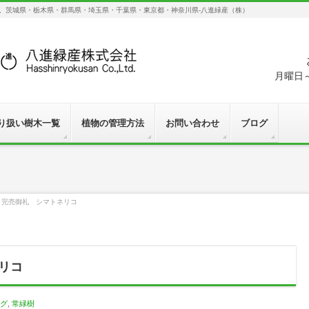
す。茨城県・栃木県・群馬県・埼玉県・千葉県・東京都・神奈川県-八進緑産（株）
月曜日～
り扱い樹木一覧
植物の管理方法
お問い合わせ
ブログ
8】完売御礼 シマトネリコ
ネリコ
グ
,
常緑樹