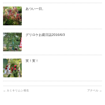
あつい一日。
グリロケお庭日誌2016/6/3
実！実！
←
カミキリムシ発生
アナベル
→