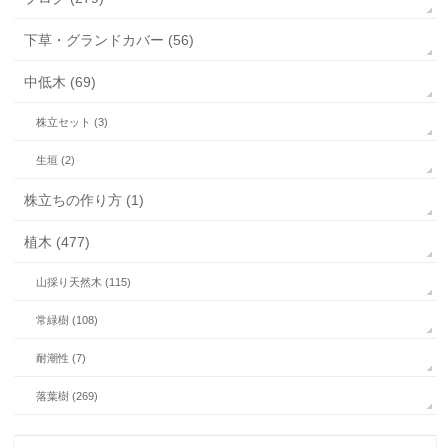
下草・グランドカバー (56)
中低木 (69)
株立セット (3)
生垣 (2)
株立ちの作り方 (1)
植木 (477)
山採り天然木 (115)
常緑樹 (108)
耐潮性 (7)
落葉樹 (269)