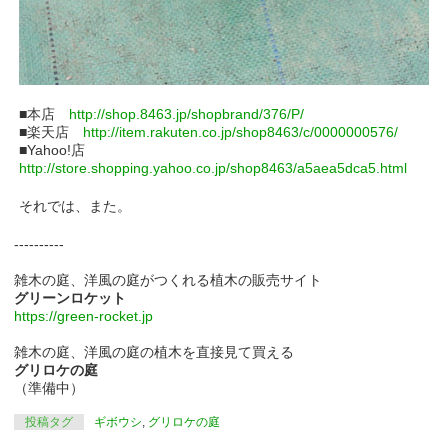
■本店
http://shop.8463.jp/shopbrand/376/P/
■楽天店
http://item.rakuten.co.jp/shop8463/c/0000000576/
■Yahoo!店
http://store.shopping.yahoo.co.jp/shop8463/a5aea5dca5.html
それでは、また。
----------
雑木の庭、洋風の庭がつくれる植木の販売サイト
グリーンロケット
https://green-rocket.jp
雑木の庭、洋風の庭の植木を直接見て買える
グリロケの庭
（準備中）
投稿タグ
ギボウシ
,
グリロケの庭