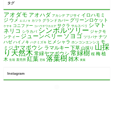
タグ
アオダモ
アオハダ
イロハモミ
アカシデ
アジサイ
ジ
グリーンロケット
ウメ
グランドカバー
カツラ
エゴノキ
シマト
サクラ
コニファー
サルスベリ
ケヤキ
コハウチワカエデ
シンボルツリー
ネリコ
ジャクモ
シラカバ
ソヨゴ
ジューンベリー
ナツ
ンティー
ツリバナ
モ
ヒメシャラ
ハゼ
ハイノキ
ホンコンエンシス
ハナミズキ
山採
ヤマボウシ
ミジ
ラマルキー
下草
山採り
り天然木
常緑樹
常緑ヤマボウシ
梅
植
桜
落葉樹
紅葉
雑木
木
直売所
生垣
芝桜
黄葉
Instagram