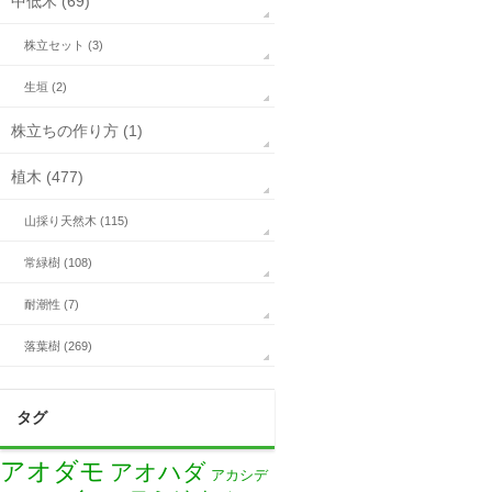
中低木 (69)
株立セット (3)
生垣 (2)
株立ちの作り方 (1)
植木 (477)
山採り天然木 (115)
常緑樹 (108)
耐潮性 (7)
落葉樹 (269)
タグ
アオダモ
アオハダ
アカシデ