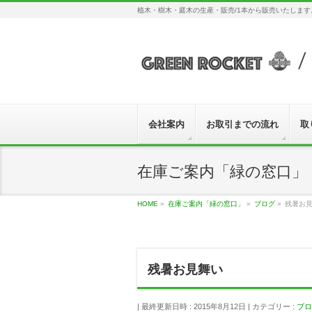
植木・樹木・庭木の生産・販売/1本から販売いたしま
会社案内
お取引までの流れ
取
在庫ご案内「緑の窓口」
HOME
»
在庫ご案内「緑の窓口」
»
ブログ
»
残暑お
残暑お見舞い
最終更新日時 : 2015年8月12日
カテゴリー :
ブロ