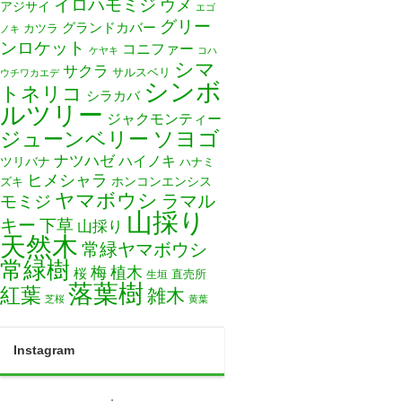
イロハモミジ
ウメ
アジサイ
エゴ
グリー
グランドカバー
カツラ
ノキ
ンロケット
コニファー
ケヤキ
コハ
シマ
サクラ
サルスベリ
ウチワカエデ
シンボ
トネリコ
シラカバ
ルツリー
ジャクモンティー
ソヨゴ
ジューンベリー
ナツハゼ
ハイノキ
ツリバナ
ハナミ
ヒメシャラ
ホンコンエンシス
ズキ
ヤマボウシ
モミジ
ラマル
山採り
キー
下草
山採り
天然木
常緑ヤマボウシ
常緑樹
梅
植木
桜
直売所
生垣
落葉樹
紅葉
雑木
芝桜
黄葉
Instagram