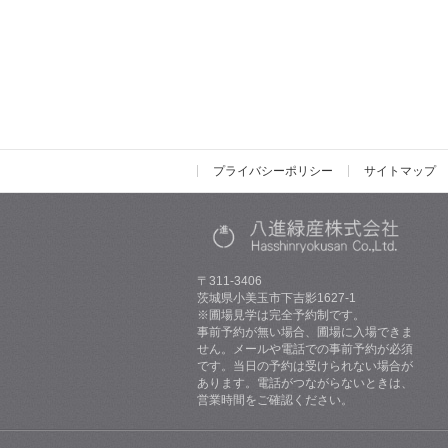
プライバシーポリシー
サイトマップ
〒311-3406
茨城県小美玉市下吉影1627-1
※圃場見学は完全予約制です。
事前予約が無い場合、圃場に入場できま
せん。メールや電話での事前予約が必須
です。当日の予約は受けられない場合が
あります。電話がつながらないときは、
営業時間をご確認ください。