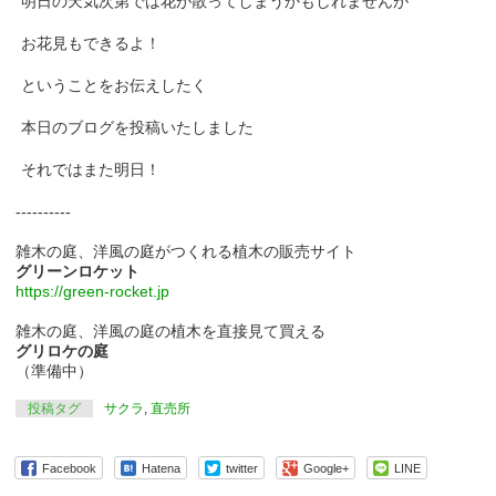
明日の天気次第では花が散ってしまうかもしれませんが
お花見もできるよ！
ということをお伝えしたく
本日のブログを投稿いたしました
それではまた明日！
----------
雑木の庭、洋風の庭がつくれる植木の販売サイト
グリーンロケット
https://green-rocket.jp
雑木の庭、洋風の庭の植木を直接見て買える
グリロケの庭
（準備中）
投稿タグ
サクラ
,
直売所
Facebook
Hatena
twitter
Google+
LINE