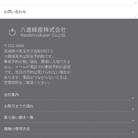
お問い合わせ
〒311-3406
茨城県小美玉市下吉影1627-1
※圃場見学は完全予約制です。
事前予約が無い場合、圃場に入場できま
せん。メールや電話での事前予約が必須
です。当日の予約は受けられない場合が
あります。電話がつながらないときは、
営業時間をご確認ください。
会社案内
お取引までの流れ
取り扱い樹木一覧
植物の管理方法