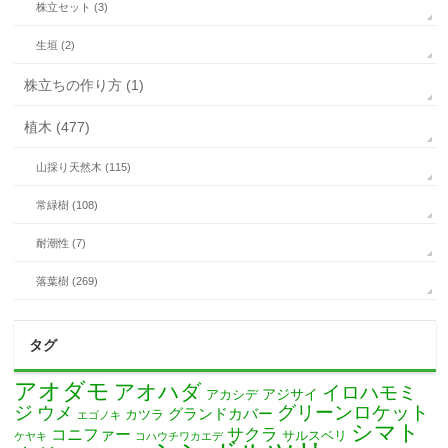
株立セット (3)
生垣 (2)
株立ちの作り方 (1)
植木 (477)
山採り天然木 (115)
常緑樹 (108)
耐潮性 (7)
落葉樹 (269)
タグ
アオダモ
アオハダ
イロハモミ
アカシデ
アジサイ
ジ
グリーンロケット
ウメ
グランドカバー
カツラ
エゴノキ
シマト
サクラ
コニファー
サルスベリ
ケヤキ
コハウチワカエデ