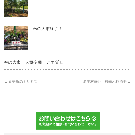
春の大市終了！
春の大市 人気樹種 アオダモ
←
直売所のトサミズキ
源平枝垂れ 枝垂れ桃源平
→