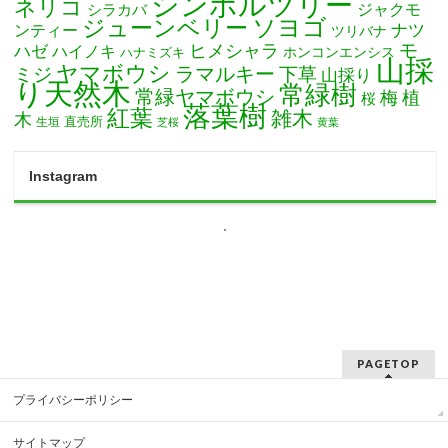
シンボルツリー
ネリコ
ジャクモ
シラカバ
ソヨゴ
ジューンベリー
ナツ
ンティー
ツリバナ
モ
ヒメシャラ
ハゼ
ハイノキ
ホンコンエンシス
ハナミズキ
山採
ヤマボウシ
ミジ
ラマルキー
下草
山採り
り天然木
常緑樹
常緑ヤマボウシ
梅
植
桜
落葉樹
紅葉
雑木
木
直売所
生垣
芝桜
黄葉
Instagram
PAGETOP
プライバシーポリシー
サイトマップ