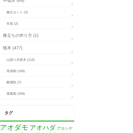
中低木 (69)
株立セット (3)
生垣 (2)
株立ちの作り方 (1)
植木 (477)
山採り天然木 (115)
常緑樹 (108)
耐潮性 (7)
落葉樹 (269)
タグ
アオダモ
アオハダ
アカシデ