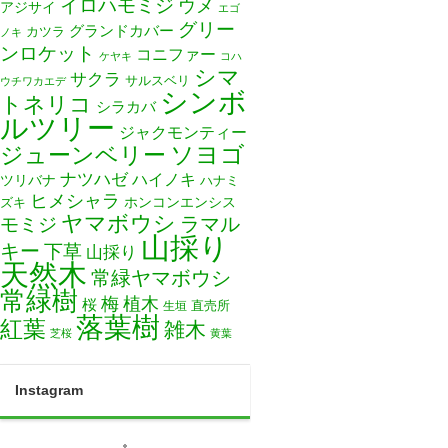
イロハモミジ
ウメ
アジサイ
エゴ
グリー
グランドカバー
カツラ
ノキ
ンロケット
コニファー
ケヤキ
コハ
シマ
サクラ
サルスベリ
ウチワカエデ
シンボ
トネリコ
シラカバ
ルツリー
ジャクモンティー
ソヨゴ
ジューンベリー
ナツハゼ
ハイノキ
ツリバナ
ハナミ
ヒメシャラ
ホンコンエンシス
ズキ
ヤマボウシ
モミジ
ラマル
山採り
キー
下草
山採り
天然木
常緑ヤマボウシ
常緑樹
梅
植木
桜
直売所
生垣
落葉樹
紅葉
雑木
芝桜
黄葉
Instagram