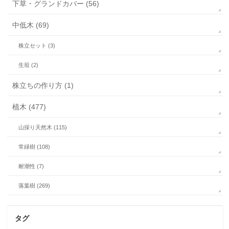
下草・グランドカバー (56)
中低木 (69)
株立セット (3)
生垣 (2)
株立ちの作り方 (1)
植木 (477)
山採り天然木 (115)
常緑樹 (108)
耐潮性 (7)
落葉樹 (269)
タグ