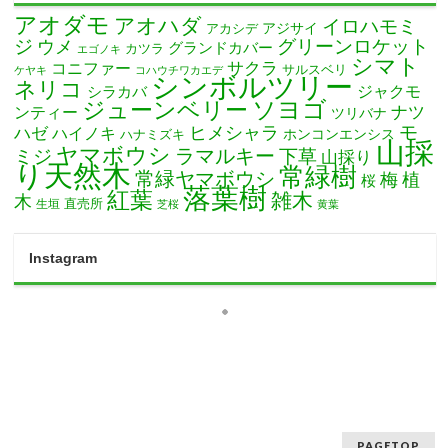
アオダモ
アオハダ
イロハモミ
アカシデ
アジサイ
ジ
グリーンロケット
ウメ
グランドカバー
カツラ
エゴノキ
シマト
サクラ
コニファー
サルスベリ
ケヤキ
コハウチワカエデ
シンボルツリー
ネリコ
ジャクモ
シラカバ
ソヨゴ
ジューンベリー
ナツ
ンティー
ツリバナ
モ
ヒメシャラ
ハゼ
ハイノキ
ホンコンエンシス
ハナミズキ
山採
ヤマボウシ
ミジ
ラマルキー
下草
山採り
り天然木
常緑樹
常緑ヤマボウシ
梅
植
桜
落葉樹
紅葉
雑木
木
直売所
生垣
芝桜
黄葉
Instagram
PAGETOP