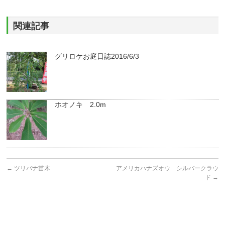
関連記事
グリロケお庭日誌2016/6/3
ホオノキ 2.0m
←
ツリバナ苗木
アメリカハナズオウ シルバークラウ
ド
→