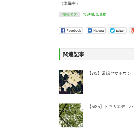
（準備中）
投稿タグ
常緑樹
,
落葉樹
Facebook
Hatena
twitter
関連記事
【7/3】常緑ヤマボウシ
【5/25】トウカエデ 