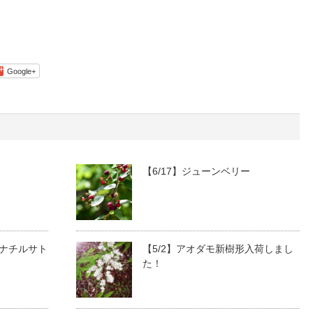
Google+
【6/17】ジューンベリー
ハナチルサト
【5/2】アオダモ新樹形入荷しまし
た！