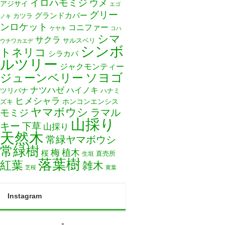
イロハモミジ
ウメ
アジサイ
エゴ
グリー
グランドカバー
カツラ
ノキ
ンロケット
コニファー
ケヤキ
コハ
シマ
サクラ
サルスベリ
ウチワカエデ
シンボ
トネリコ
シラカバ
ルツリー
ジャクモンティー
ソヨゴ
ジューンベリー
ナツハゼ
ハイノキ
ツリバナ
ハナミ
ヒメシャラ
ホンコンエンシス
ズキ
ヤマボウシ
モミジ
ラマル
山採り
キー
下草
山採り
天然木
常緑ヤマボウシ
常緑樹
梅
植木
桜
直売所
生垣
落葉樹
紅葉
雑木
芝桜
黄葉
Instagram