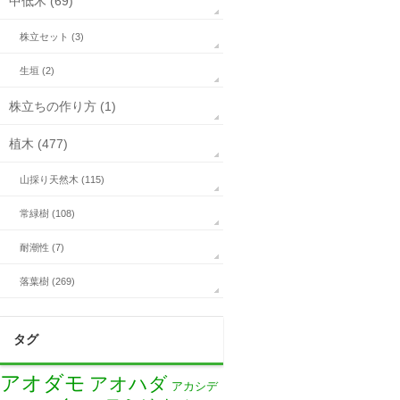
中低木 (69)
株立セット (3)
生垣 (2)
株立ちの作り方 (1)
植木 (477)
山採り天然木 (115)
常緑樹 (108)
耐潮性 (7)
落葉樹 (269)
タグ
アオダモ
アオハダ
アカシデ