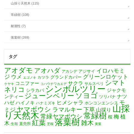
山採り天然木 (115)
常緑樹 (108)
耐潮性 (7)
落葉樹 (269)
タグ
アオダモ
アオハダ
イロハモミ
アカシデ
アジサイ
ジ
グリーンロケット
ウメ
グランドカバー
カツラ
エゴノキ
シマト
サクラ
コニファー
サルスベリ
ケヤキ
コハウチワカエデ
シンボルツリー
ネリコ
ジャクモ
シラカバ
ソヨゴ
ジューンベリー
ナツ
ンティー
ツリバナ
モ
ヒメシャラ
ハゼ
ハイノキ
ホンコンエンシス
ハナミズキ
山採
ヤマボウシ
ミジ
ラマルキー
下草
山採り
り天然木
常緑樹
常緑ヤマボウシ
梅
植
桜
落葉樹
紅葉
雑木
木
直売所
生垣
芝桜
黄葉