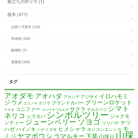
株立ちの作り方 (1)
植木 (477)
山採り天然木 (115)
常緑樹 (108)
耐潮性 (7)
落葉樹 (269)
タグ
アオダモ
アオハダ
イロハモミ
アカシデ
アジサイ
ジ
グリーンロケット
ウメ
グランドカバー
カツラ
エゴノキ
シマト
サクラ
コニファー
サルスベリ
ケヤキ
コハウチワカエデ
シンボルツリー
ネリコ
ジャクモ
シラカバ
ソヨゴ
ジューンベリー
ナツ
ンティー
ツリバナ
モ
ヒメシャラ
ハゼ
ハイノキ
ホンコンエンシス
ハナミズキ
山採
ヤマボウシ
ミジ
ラマルキー
下草
山採り