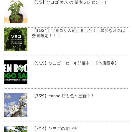
【3/5】ソヨゴ オス の 苗木プレゼント！
【11/24】ソヨゴが入荷しました！ 希少なオスは
数量限定！！！
【9/15】ソヨゴ セール開催中！【本店限定】
【7/29】Yahoo!店も色々更新中！
【7/14】ソヨゴの青い実