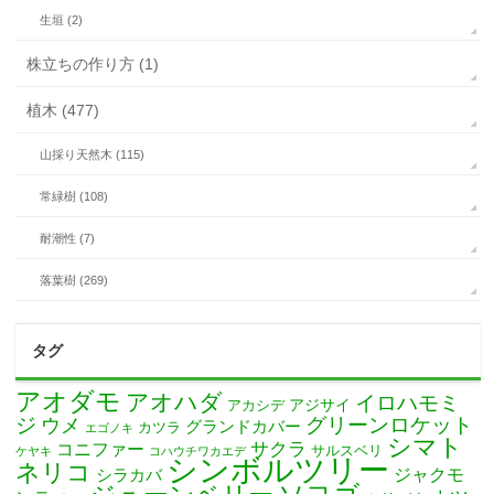
生垣 (2)
株立ちの作り方 (1)
植木 (477)
山採り天然木 (115)
常緑樹 (108)
耐潮性 (7)
落葉樹 (269)
タグ
アオダモ
アオハダ
イロハモミ
アカシデ
アジサイ
ジ
グリーンロケット
ウメ
グランドカバー
カツラ
エゴノキ
シマト
サクラ
コニファー
サルスベリ
ケヤキ
コハウチワカエデ
シンボルツリー
ネリコ
ジャクモ
シラカバ