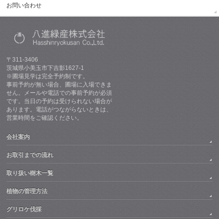
お問い合わせ
〒311-3406
茨城県小美玉市下吉影1627-1
※圃場見学は完全予約制です。
事前予約が無い場合、圃場に入場できま
せん。メールや電話での事前予約が必須
です。当日の予約は受けられない場合が
あります。電話がつながらないときは、
営業時間をご確認ください。
会社案内
お取引までの流れ
取り扱い樹木一覧
植物の管理方法
グリロケ伐採