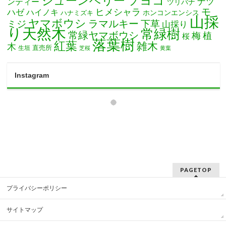
ソヨゴ
ジューンベリー
ナツ
ンティー
ツリバナ
モ
ヒメシャラ
ハゼ
ハイノキ
ホンコンエンシス
ハナミズキ
山採
ヤマボウシ
ミジ
ラマルキー
下草
山採り
り天然木
常緑樹
常緑ヤマボウシ
梅
植
桜
落葉樹
紅葉
雑木
木
直売所
生垣
芝桜
黄葉
Instagram
PAGETOP
プライバシーポリシー
サイトマップ