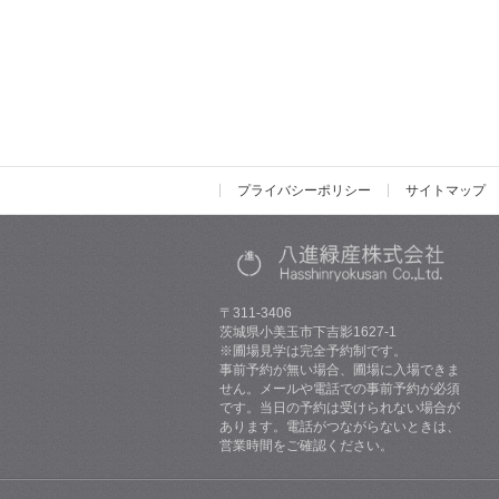
プライバシーポリシー
サイトマップ
〒311-3406
茨城県小美玉市下吉影1627-1
※圃場見学は完全予約制です。
事前予約が無い場合、圃場に入場できま
せん。メールや電話での事前予約が必須
です。当日の予約は受けられない場合が
あります。電話がつながらないときは、
営業時間をご確認ください。