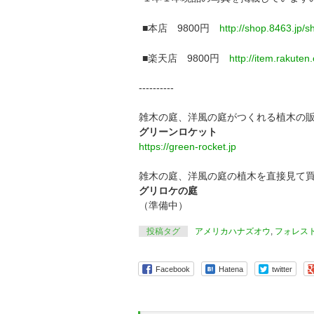
■本店 9800円
http://shop.8463.jp/s
■楽天店 9800円
http://item.rakute
----------
雑木の庭、洋風の庭がつくれる植木の
グリーンロケット
https://green-rocket.jp
雑木の庭、洋風の庭の植木を直接見て
グリロケの庭
（準備中）
投稿タグ
アメリカハナズオウ
,
フォレス
Facebook
Hatena
twitter