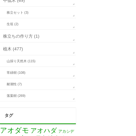
中低木 (69)
株立セット (3)
生垣 (2)
株立ちの作り方 (1)
植木 (477)
山採り天然木 (115)
常緑樹 (108)
耐潮性 (7)
落葉樹 (269)
タグ
アオダモ
アオハダ
アカシデ