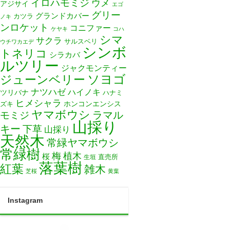
イロハモミジ
ウメ
アジサイ
エゴ
グリー
グランドカバー
カツラ
ノキ
ンロケット
コニファー
ケヤキ
コハ
シマ
サクラ
サルスベリ
ウチワカエデ
シンボ
トネリコ
シラカバ
ルツリー
ジャクモンティー
ソヨゴ
ジューンベリー
ナツハゼ
ハイノキ
ツリバナ
ハナミ
ヒメシャラ
ホンコンエンシス
ズキ
ヤマボウシ
モミジ
ラマル
山採り
キー
下草
山採り
天然木
常緑ヤマボウシ
常緑樹
梅
植木
桜
直売所
生垣
落葉樹
紅葉
雑木
芝桜
黄葉
Instagram