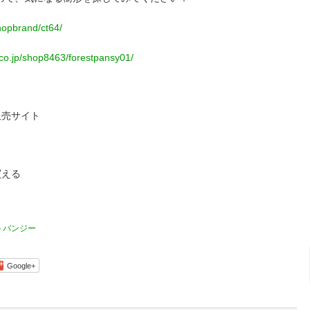
hopbrand/ct64/
n.co.jp/shop8463/forestpansy01/
販売サイト
買える
トパンジー
Google+