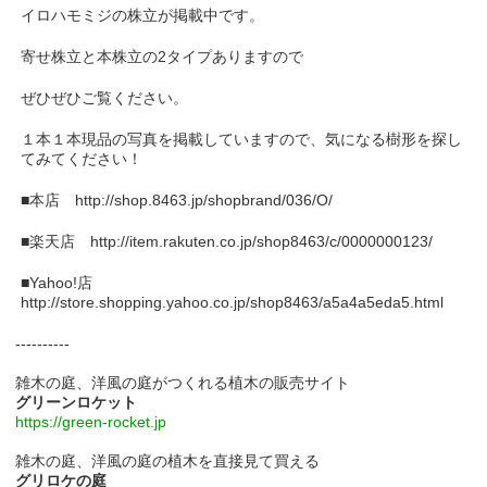
イロハモミジの株立が掲載中です。
寄せ株立と本株立の2タイプありますので
ぜひぜひご覧ください。
１本１本現品の写真を掲載していますので、気になる樹形を探し
てみてください！
■本店 http://shop.8463.jp/shopbrand/036/O/
■楽天店 http://item.rakuten.co.jp/shop8463/c/0000000123/
■Yahoo!店
http://store.shopping.yahoo.co.jp/shop8463/a5a4a5eda5.html
----------
雑木の庭、洋風の庭がつくれる植木の販売サイト
グリーンロケット
https://green-rocket.jp
雑木の庭、洋風の庭の植木を直接見て買える
グリロケの庭