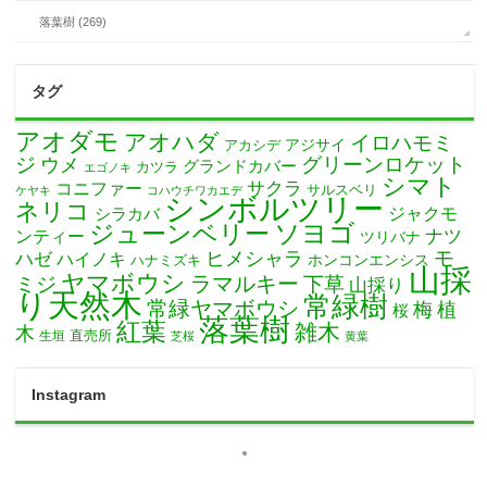
落葉樹 (269)
タグ
アオダモ
アオハダ
イロハモミ
アカシデ
アジサイ
ジ
グリーンロケット
ウメ
グランドカバー
カツラ
エゴノキ
シマト
サクラ
コニファー
サルスベリ
ケヤキ
コハウチワカエデ
シンボルツリー
ネリコ
ジャクモ
シラカバ
ソヨゴ
ジューンベリー
ナツ
ンティー
ツリバナ
モ
ヒメシャラ
ハゼ
ハイノキ
ホンコンエンシス
ハナミズキ
山採
ヤマボウシ
ミジ
ラマルキー
下草
山採り
り天然木
常緑樹
常緑ヤマボウシ
梅
植
桜
落葉樹
紅葉
雑木
木
直売所
生垣
芝桜
黄葉
Instagram