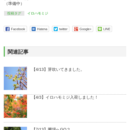
（準備中）
投稿タグ
イロハモミジ
Facebook
Hatena
twitter
Google+
LINE
関連記事
【4/13】芽吹いてきました。
【4/3】イロハモミジ入荷しました！
【7/13】圃場へGO２