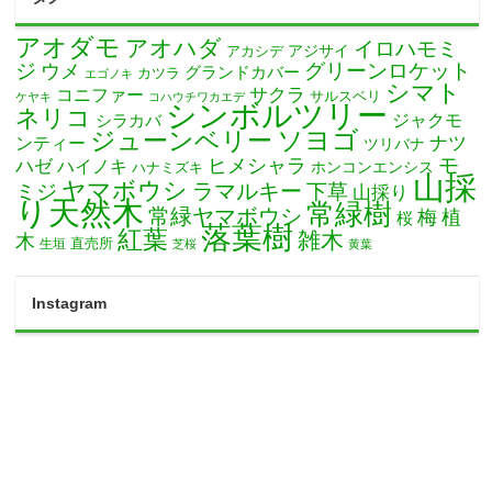
アオダモ
アオハダ
イロハモミ
アカシデ
アジサイ
ジ
グリーンロケット
ウメ
グランドカバー
カツラ
エゴノキ
シマト
サクラ
コニファー
サルスベリ
ケヤキ
コハウチワカエデ
シンボルツリー
ネリコ
ジャクモ
シラカバ
ソヨゴ
ジューンベリー
ナツ
ンティー
ツリバナ
モ
ヒメシャラ
ハゼ
ハイノキ
ホンコンエンシス
ハナミズキ
山採
ヤマボウシ
ミジ
ラマルキー
下草
山採り
り天然木
常緑樹
常緑ヤマボウシ
梅
植
桜
落葉樹
紅葉
雑木
木
直売所
生垣
芝桜
黄葉
Instagram