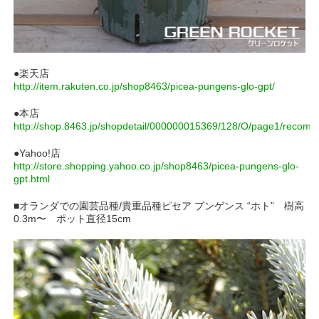
●楽天店
http://item.rakuten.co.jp/shop8463/picea-pungens-glo-gpt/
●本店
http://shop.8463.jp/shopdetail/000000015369/128/O/page1/recom
●Yahoo!店
http://store.shopping.yahoo.co.jp/shop8463/picea-pungens-glo-
gpt.html
■オランダでの園芸品種/貴重品種ピセア プンゲンス “ホト” 樹高
0.3m〜 ポット直径15cm