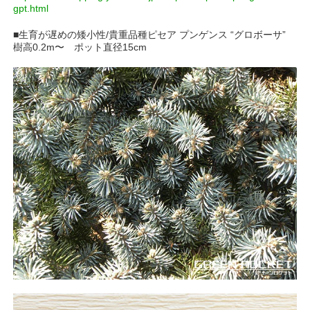
gpt.html
■生育が遅めの矮小性/貴重品種ピセア プンゲンス “グロボーサ”
樹高0.2m〜 ポット直径15cm