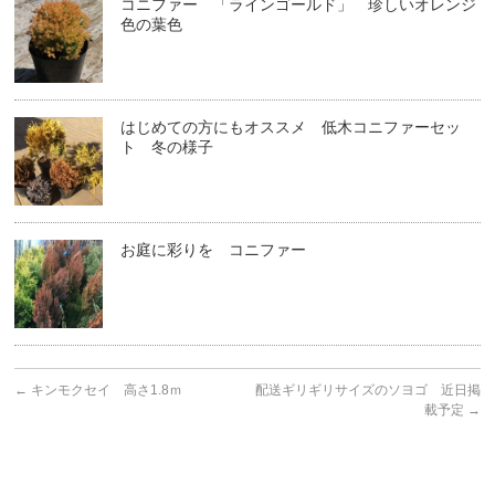
コニファー 「ラインゴールド」 珍しいオレンジ
色の葉色
はじめての方にもオススメ 低木コニファーセッ
ト 冬の様子
お庭に彩りを コニファー
←
キンモクセイ 高さ1.8ｍ
配送ギリギリサイズのソヨゴ 近日掲
載予定
→