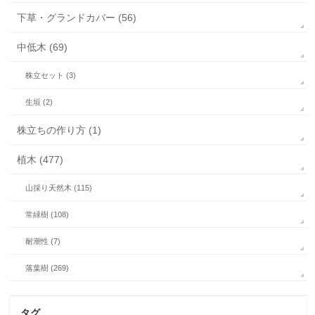
下草・グランドカバー (56)
中低木 (69)
株立セット (3)
生垣 (2)
株立ちの作り方 (1)
植木 (477)
山採り天然木 (115)
常緑樹 (108)
耐潮性 (7)
落葉樹 (269)
タグ