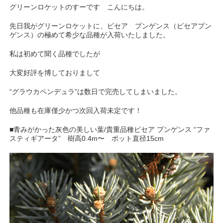
グリーンロケットのすーです こんにちは。
先日我がグリーンロケットに、ピセア プンゲンス（ピセアプン
ゲンス）の極めて希少な品種が入荷いたしました。
私は初めて聞く品種でしたが
大変好評を博しておりまして
“グラウカペンデュラ”は数日で完売してしまいました。
他品種も在庫僅少かつ次回入荷未定です！
■青みがかった灰色の美しい葉/貴重品種ピセア プンゲンス “ファ
スティギアータ” 樹高0.4m〜 ポット直径15cm