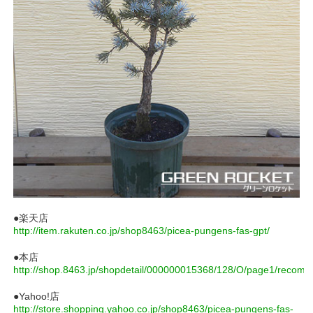
●楽天店
http://item.rakuten.co.jp/shop8463/picea-pungens-fas-gpt/
●本店
http://shop.8463.jp/shopdetail/000000015368/128/O/page1/recom
●Yahoo!店
http://store.shopping.yahoo.co.jp/shop8463/picea-pungens-fas-