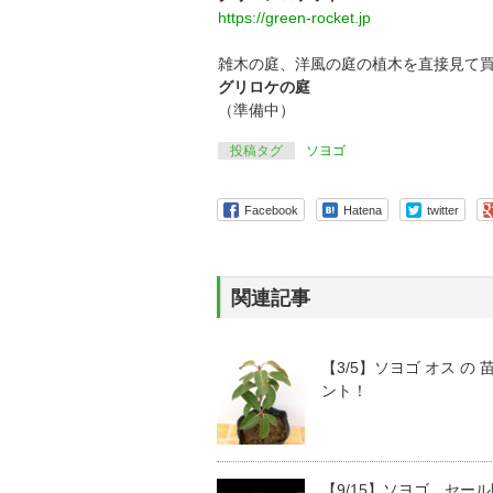
https://green-rocket.jp
雑木の庭、洋風の庭の植木を直接見て
グリロケの庭
（準備中）
投稿タグ
ソヨゴ
Facebook
Hatena
twitter
関連記事
【3/5】ソヨゴ オス の
ント！
【9/15】ソヨゴ セー