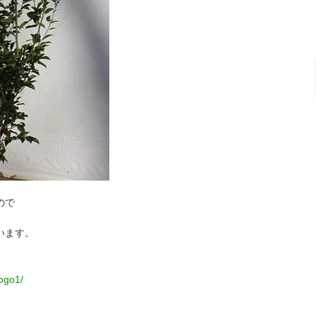
ので
います。
yogo1/