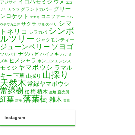
イロハモミジ
ウメ
アジサイ
エゴ
グリー
グランドカバー
カツラ
ノキ
ンロケット
コニファー
ケヤキ
コハ
シマ
サクラ
サルスベリ
ウチワカエデ
シンボ
トネリコ
シラカバ
ルツリー
ジャクモンティー
ソヨゴ
ジューンベリー
ナツハゼ
ハイノキ
ツリバナ
ハナミ
ヒメシャラ
ホンコンエンシス
ズキ
ヤマボウシ
モミジ
ラマル
山採り
キー
下草
山採り
天然木
常緑ヤマボウシ
常緑樹
梅
植木
桜
直売所
生垣
落葉樹
紅葉
雑木
芝桜
黄葉
Instagram