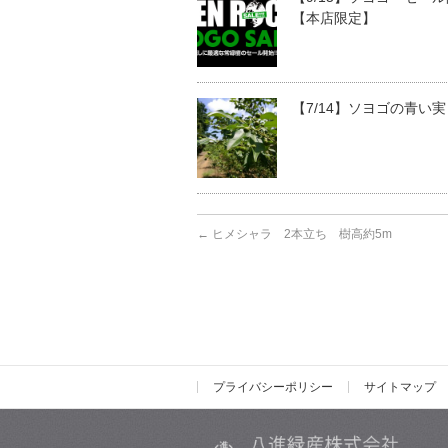
【本店限定】
【7/14】ソヨゴの青い実
←
ヒメシャラ 2本立ち 樹高約5m
プライバシーポリシー
サイトマップ