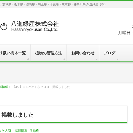
す。茨城県・栃木県・群馬県・埼玉県・千葉県・東京都・神奈川県-八進緑産（株）
月曜日～
り扱い樹木一覧
植物の管理方法
お問い合わせ
ブログ
載情報
»
【3/2】コンパクトなソヨゴ 掲載しました
 掲載しました
ロケ入荷・掲載情報
,
常緑樹