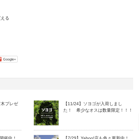
買える
Google+
 苗木プレゼ
【11/24】ソヨゴが入荷しまし
た！ 希少なオスは数量限定！！！
ル開催中！
【7/29】Yahoo!店も色々更新中！