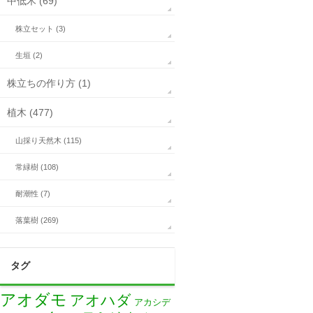
中低木 (69)
株立セット (3)
生垣 (2)
株立ちの作り方 (1)
植木 (477)
山採り天然木 (115)
常緑樹 (108)
耐潮性 (7)
落葉樹 (269)
タグ
アオダモ
アオハダ
アカシデ