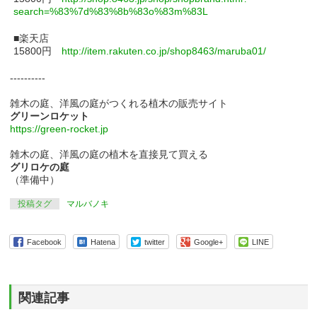
search=%83%7d%83%8b%83o%83m%83L
■楽天店
15800円
http://item.rakuten.co.jp/shop8463/maruba01/
----------
雑木の庭、洋風の庭がつくれる植木の販売サイト
グリーンロケット
https://green-rocket.jp
雑木の庭、洋風の庭の植木を直接見て買える
グリロケの庭
（準備中）
投稿タグ
マルバノキ
Facebook
Hatena
twitter
Google+
LINE
関連記事