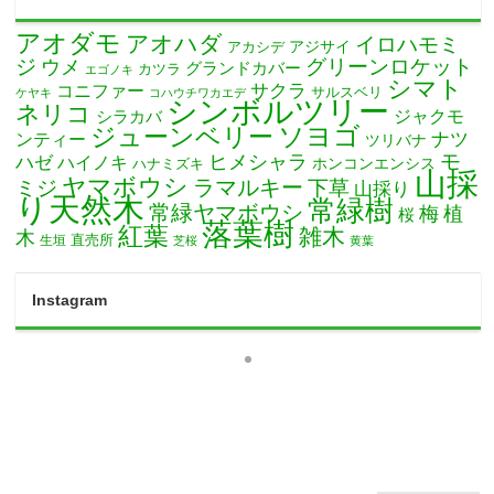
アオダモ
アオハダ
イロハモミ
アカシデ
アジサイ
ジ
グリーンロケット
ウメ
グランドカバー
カツラ
エゴノキ
シマト
サクラ
コニファー
サルスベリ
ケヤキ
コハウチワカエデ
シンボルツリー
ネリコ
ジャクモ
シラカバ
ソヨゴ
ジューンベリー
ナツ
ンティー
ツリバナ
モ
ヒメシャラ
ハゼ
ハイノキ
ホンコンエンシス
ハナミズキ
山採
ヤマボウシ
ミジ
ラマルキー
下草
山採り
り天然木
常緑樹
常緑ヤマボウシ
梅
植
桜
落葉樹
紅葉
雑木
木
直売所
生垣
芝桜
黄葉
Instagram