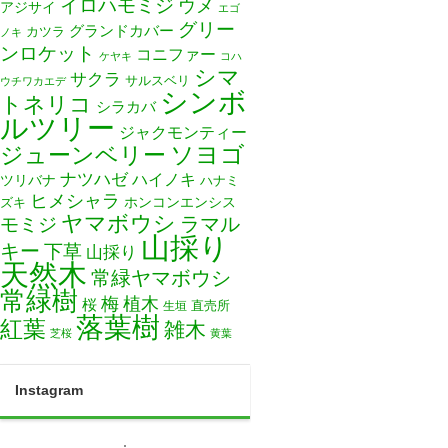
イロハモミジ
ウメ
アジサイ
エゴ
グリー
グランドカバー
カツラ
ノキ
ンロケット
コニファー
ケヤキ
コハ
シマ
サクラ
サルスベリ
ウチワカエデ
シンボ
トネリコ
シラカバ
ルツリー
ジャクモンティー
ソヨゴ
ジューンベリー
ナツハゼ
ハイノキ
ツリバナ
ハナミ
ヒメシャラ
ホンコンエンシス
ズキ
ヤマボウシ
モミジ
ラマル
山採り
キー
下草
山採り
天然木
常緑ヤマボウシ
常緑樹
梅
植木
桜
直売所
生垣
落葉樹
紅葉
雑木
芝桜
黄葉
Instagram