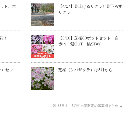
セット、本
【4/17】見上げるサクラと見下ろす
サクラ
開花！
【3/10】芝桜80ポットセット 白
赤IN 紫OUT 桃STAY
ラ）セッ
芝桜（シバザクラ）は3月から
残り8日！ 3月中出荷限定の落葉樹まとめ
→