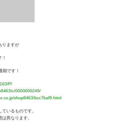
ありますが
す！
適期です！
/163/P/
hop8463/c/0000000249/
oo.co.jp/shop8463/bcc7baf9.html
しているものです。
態は異なります。