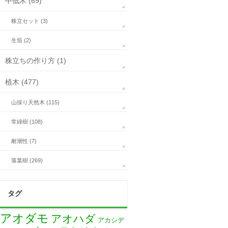
中低木 (69)
株立セット (3)
生垣 (2)
株立ちの作り方 (1)
植木 (477)
山採り天然木 (115)
常緑樹 (108)
耐潮性 (7)
落葉樹 (269)
タグ
アオダモ
アオハダ
アカシデ