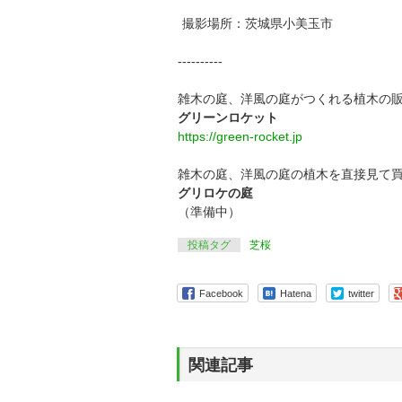
撮影場所：茨城県小美玉市
----------
雑木の庭、洋風の庭がつくれる植木の
グリーンロケット
https://green-rocket.jp
雑木の庭、洋風の庭の植木を直接見て
グリロケの庭
（準備中）
投稿タグ
芝桜
Facebook
Hatena
twitter
関連記事