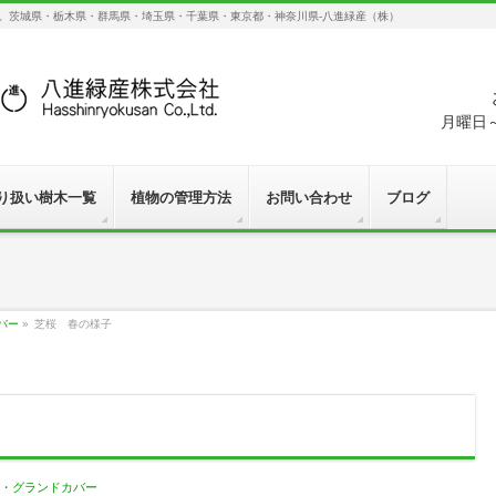
す。茨城県・栃木県・群馬県・埼玉県・千葉県・東京都・神奈川県-八進緑産（株）
月曜日～
り扱い樹木一覧
植物の管理方法
お問い合わせ
ブログ
バー
»
芝桜 春の様子
・グランドカバー