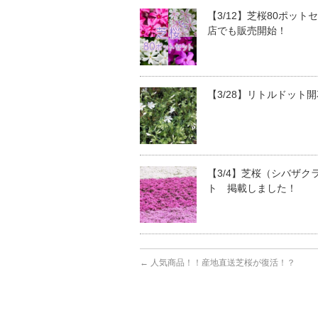
【3/12】芝桜80ポット
店でも販売開始！
【3/28】リトルドット
【3/4】芝桜（シバザク
ト 掲載しました！
←
人気商品！！産地直送芝桜が復活！？