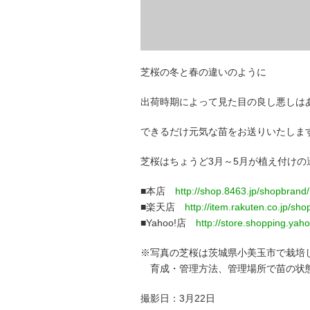
芝桜の冬と春の違いのように
出荷時期によって見た目の良し悪しは
できるだけ元気な苗をお送りいたしま
芝桜はちょうど3月～5月が植え付けの
■本店
http://shop.8463.jp/shopbrand
■楽天店
http://item.rakuten.co.jp/s
■Yahoo!店
http://store.shopping.yah
※写真の芝桜は茨城県小美玉市で栽培
育成・管理方法、管理場所で苗の状
撮影日：3月22日