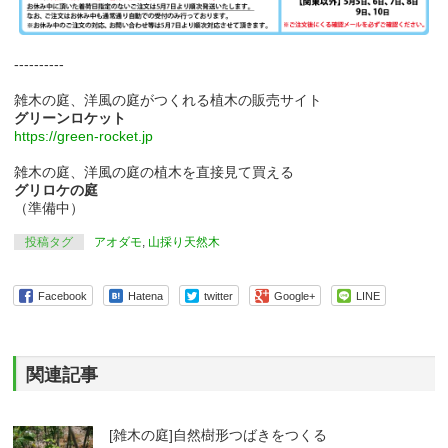
----------
雑木の庭、洋風の庭がつくれる植木の販売サイト
グリーンロケット
https://green-rocket.jp
雑木の庭、洋風の庭の植木を直接見て買える
グリロケの庭
（準備中）
投稿タグ
アオダモ
,
山採り天然木
Facebook
Hatena
twitter
Google+
LINE
関連記事
[雑木の庭]自然樹形つばきをつくる