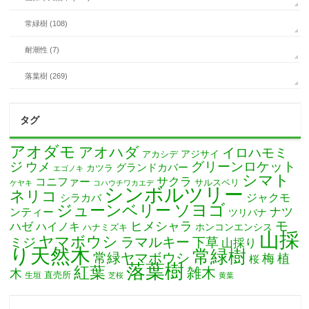
常緑樹 (108)
耐潮性 (7)
落葉樹 (269)
タグ
アオダモ
アオハダ
イロハモミ
アカシデ
アジサイ
ジ
グリーンロケット
ウメ
グランドカバー
カツラ
エゴノキ
シマト
サクラ
コニファー
サルスベリ
ケヤキ
コハウチワカエデ
シンボルツリー
ネリコ
ジャクモ
シラカバ
ソヨゴ
ジューンベリー
ナツ
ンティー
ツリバナ
モ
ヒメシャラ
ハゼ
ハイノキ
ホンコンエンシス
ハナミズキ
山採
ヤマボウシ
ミジ
ラマルキー
下草
山採り
り天然木
常緑樹
常緑ヤマボウシ
梅
植
桜
落葉樹
紅葉
雑木
木
直売所
生垣
芝桜
黄葉