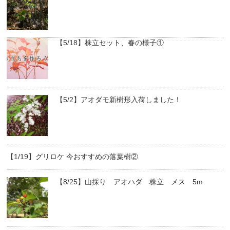
【5/18】株立セット、春の様子①
【5/2】アオダモ新樹形入荷しました！
【1/19】グリロケ 今おすすめの落葉樹②
【8/25】山採り アオハダ 株立 メス 5m