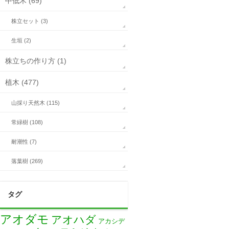
中低木 (69)
株立セット (3)
生垣 (2)
株立ちの作り方 (1)
植木 (477)
山採り天然木 (115)
常緑樹 (108)
耐潮性 (7)
落葉樹 (269)
タグ
アオダモ
アオハダ
アカシデ