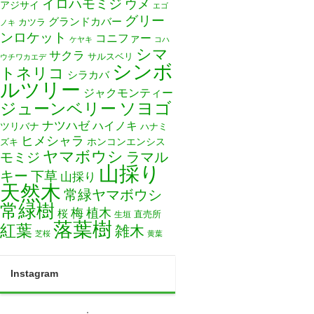
イロハモミジ
ウメ
アジサイ
エゴ
グリー
グランドカバー
カツラ
ノキ
ンロケット
コニファー
ケヤキ
コハ
シマ
サクラ
サルスベリ
ウチワカエデ
シンボ
トネリコ
シラカバ
ルツリー
ジャクモンティー
ソヨゴ
ジューンベリー
ナツハゼ
ハイノキ
ツリバナ
ハナミ
ヒメシャラ
ホンコンエンシス
ズキ
ヤマボウシ
モミジ
ラマル
山採り
キー
下草
山採り
天然木
常緑ヤマボウシ
常緑樹
梅
植木
桜
直売所
生垣
落葉樹
紅葉
雑木
芝桜
黄葉
Instagram