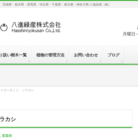
す。茨城県・栃木県・群馬県・埼玉県・千葉県・東京都・神奈川県-八進緑産（株）
月曜日～
り扱い樹木一覧
植物の管理方法
お問い合わせ
ブログ
 イロハモミジ シラカシ
ラカシ
,
落葉樹