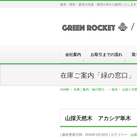
植木・樹木・庭木の生産・販売/1本から販売いたしま
会社案内
お取引までの流れ
取
在庫ご案内「緑の窓口」
HOME
»
在庫ご案内「緑の窓口」
»
植木
»
山採り天
山採天然木 アカシデ単木
最終更新日時 : 2016年3月10日
カテゴリー :
山採