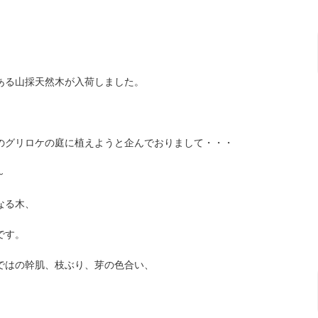
ある山採天然木が入荷しました。
のグリロケの庭に植えようと企んでおりまして・・・
～
なる木、
です。
ではの幹肌、枝ぶり、芽の色合い、