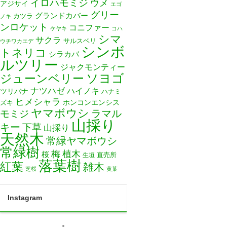
イロハモミジ
ウメ
アジサイ
エゴ
グリー
グランドカバー
カツラ
ノキ
ンロケット
コニファー
ケヤキ
コハ
シマ
サクラ
サルスベリ
ウチワカエデ
シンボ
トネリコ
シラカバ
ルツリー
ジャクモンティー
ソヨゴ
ジューンベリー
ナツハゼ
ハイノキ
ツリバナ
ハナミ
ヒメシャラ
ホンコンエンシス
ズキ
ヤマボウシ
モミジ
ラマル
山採り
キー
下草
山採り
天然木
常緑ヤマボウシ
常緑樹
梅
植木
桜
直売所
生垣
落葉樹
紅葉
雑木
芝桜
黄葉
Instagram