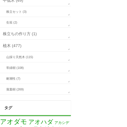
中低木 (69)
株立セット (3)
生垣 (2)
株立ちの作り方 (1)
植木 (477)
山採り天然木 (115)
常緑樹 (108)
耐潮性 (7)
落葉樹 (269)
タグ
アオダモ
アオハダ
アカシデ