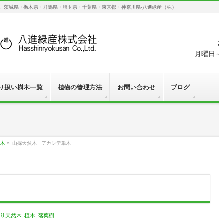
す。茨城県・栃木県・群馬県・埼玉県・千葉県・東京都・神奈川県-八進緑産（株）
月曜日～
り扱い樹木一覧
植物の管理方法
お問い合わせ
ブログ
然木
»
山採天然木 アカシデ単木
り天然木
,
植木
,
落葉樹