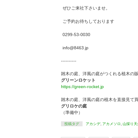
ぜひご来社下さいませ。
ご予約お待ちしております
0299-53-0030
info@8463.jp
----------
雑木の庭、洋風の庭がつくれる植木の
グリーンロケット
https://green-rocket.jp
雑木の庭、洋風の庭の植木を直接見て
グリロケの庭
（準備中）
投稿タグ
アカシデ
,
アカメソロ
,
山採り天