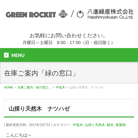
お気軽にお問い合わせください。
月曜日～土曜日 8:00 - 17:00（日・祝日除く）
MENU
在庫ご案内「緑の窓口」
HOME
»
在庫ご案内「緑の窓口」
»
中低木
»
山採り天然木 ナツハゼ
山採り天然木 ナツハゼ
最終更新日時 : 2017年3月7日
カテゴリー :
中低木
,
山採り天然木
,
植木
,
落葉樹
こんにちは～