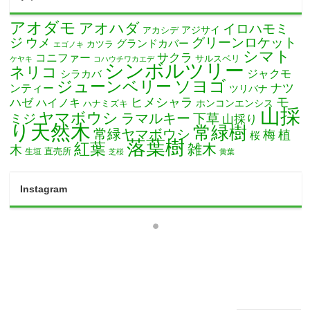
アオダモ
アオハダ
イロハモミ
アカシデ
アジサイ
ジ
グリーンロケット
ウメ
グランドカバー
カツラ
エゴノキ
シマト
サクラ
コニファー
サルスベリ
ケヤキ
コハウチワカエデ
シンボルツリー
ネリコ
ジャクモ
シラカバ
ソヨゴ
ジューンベリー
ナツ
ンティー
ツリバナ
モ
ヒメシャラ
ハゼ
ハイノキ
ホンコンエンシス
ハナミズキ
山採
ヤマボウシ
ミジ
ラマルキー
下草
山採り
り天然木
常緑樹
常緑ヤマボウシ
梅
植
桜
落葉樹
紅葉
雑木
木
直売所
生垣
芝桜
黄葉
Instagram