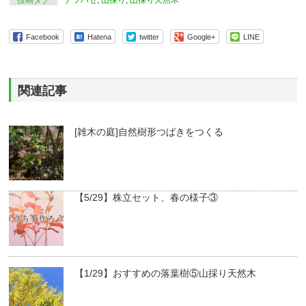
投稿タグ
ナツハゼ
,
山採り
,
山採り天然木
Facebook
Hatena
twitter
Google+
LINE
関連記事
[雑木の庭]自然樹形つばきをつくる
【5/29】株立セット、春の様子③
【1/29】おすすめの落葉樹⑤山採り天然木