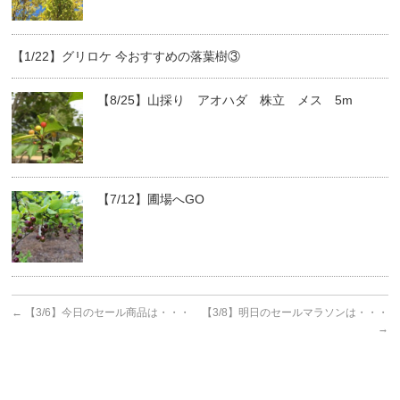
【1/22】グリロケ 今おすすめの落葉樹③
【8/25】山採り アオハダ 株立 メス 5m
【7/12】圃場へGO
←
【3/6】今日のセール商品は・・・
【3/8】明日のセールマラソンは・・・
→