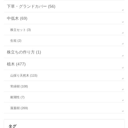
下草・グランドカバー (56)
中低木 (69)
株立セット (3)
生垣 (2)
株立ちの作り方 (1)
植木 (477)
山採り天然木 (115)
常緑樹 (108)
耐潮性 (7)
落葉樹 (269)
タグ