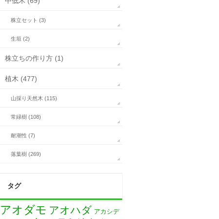
中低木 (69)
株立セット (3)
生垣 (2)
株立ちの作り方 (1)
植木 (477)
山採り天然木 (115)
常緑樹 (108)
耐潮性 (7)
落葉樹 (269)
タグ
アオダモ
アオハダ
アカシデ