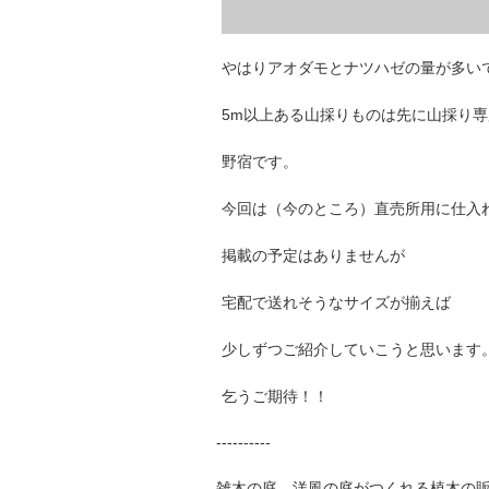
やはりアオダモとナツハゼの量が多い
5m以上ある山採りものは先に山採り
野宿です。
今回は（今のところ）直売所用に仕入
掲載の予定はありませんが
宅配で送れそうなサイズが揃えば
少しずつご紹介していこうと思います
乞うご期待！！
----------
雑木の庭、洋風の庭がつくれる植木の