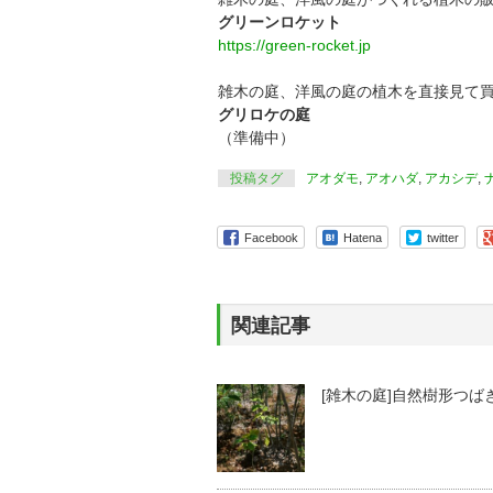
グリーンロケット
https://green-rocket.jp
雑木の庭、洋風の庭の植木を直接見て
グリロケの庭
（準備中）
投稿タグ
アオダモ
,
アオハダ
,
アカシデ
,
Facebook
Hatena
twitter
関連記事
[雑木の庭]自然樹形つば