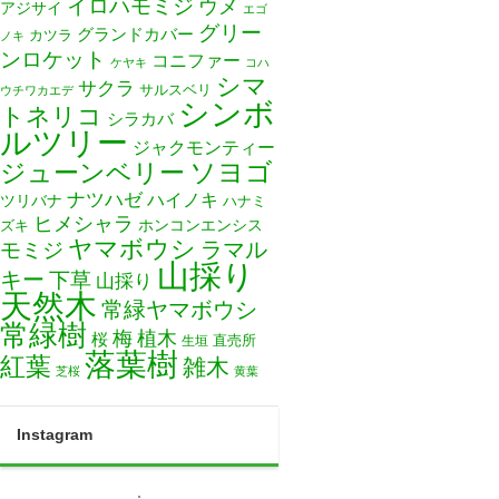
イロハモミジ
ウメ
アジサイ
エゴ
グリー
グランドカバー
カツラ
ノキ
ンロケット
コニファー
ケヤキ
コハ
シマ
サクラ
サルスベリ
ウチワカエデ
シンボ
トネリコ
シラカバ
ルツリー
ジャクモンティー
ソヨゴ
ジューンベリー
ナツハゼ
ハイノキ
ツリバナ
ハナミ
ヒメシャラ
ホンコンエンシス
ズキ
ヤマボウシ
モミジ
ラマル
山採り
キー
下草
山採り
天然木
常緑ヤマボウシ
常緑樹
梅
植木
桜
直売所
生垣
落葉樹
紅葉
雑木
芝桜
黄葉
Instagram