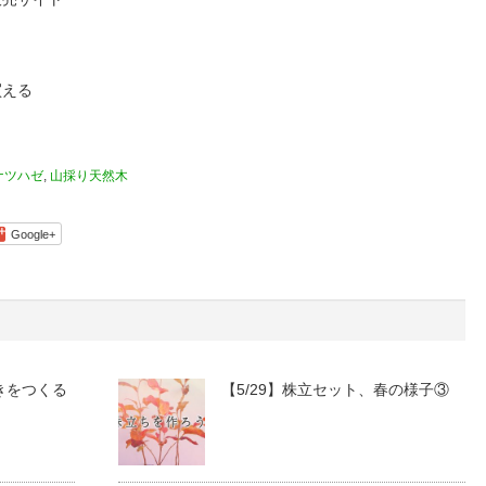
買える
ナツハゼ
,
山採り天然木
Google+
きをつくる
【5/29】株立セット、春の様子③