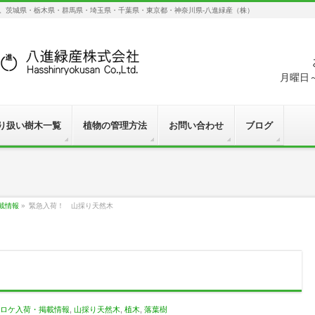
す。茨城県・栃木県・群馬県・埼玉県・千葉県・東京都・神奈川県-八進緑産（株）
月曜日～
り扱い樹木一覧
植物の管理方法
お問い合わせ
ブログ
載情報
»
緊急入荷！ 山採り天然木
ロケ入荷・掲載情報
,
山採り天然木
,
植木
,
落葉樹