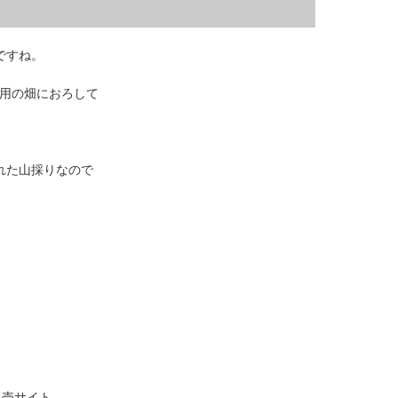
ですね。
専用の畑におろして
れた山採りなので
。
販売サイト