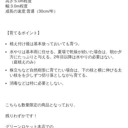
高さ:
5.0m程度
幅:
3.0m程度
成長の速度:
普通（30cm/年）
【育てるポイント】
植え付け後は基本放っておいても育つ。
水やりは基本雨に任せる。夏場で乾燥が続いた場合は、朝か夕
方にたっぷりと与える。2年目以降は水やりの必要はない。
（庭植えのみ）
株立ちなど自然樹形に育てたい場合は、下の枝と横に伸びる太
い枝をを少しずつ切り落としながら育てる。
消毒などは特に必要としない。
こちらも数量限定の商品となっており、
残りわずかです！
グリーンロケット本店での