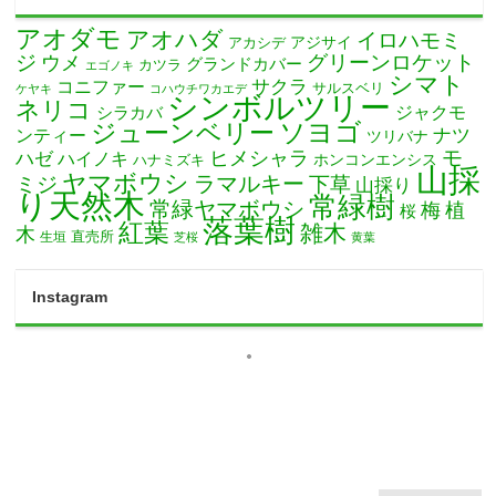
アオダモ
アオハダ
イロハモミ
アカシデ
アジサイ
ジ
グリーンロケット
ウメ
グランドカバー
カツラ
エゴノキ
シマト
サクラ
コニファー
サルスベリ
ケヤキ
コハウチワカエデ
シンボルツリー
ネリコ
ジャクモ
シラカバ
ソヨゴ
ジューンベリー
ナツ
ンティー
ツリバナ
モ
ヒメシャラ
ハゼ
ハイノキ
ホンコンエンシス
ハナミズキ
山採
ヤマボウシ
ミジ
ラマルキー
下草
山採り
り天然木
常緑樹
常緑ヤマボウシ
梅
植
桜
落葉樹
紅葉
雑木
木
直売所
生垣
芝桜
黄葉
Instagram