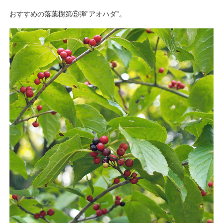
おすすめの落葉樹第⑤弾”アオハダ”。