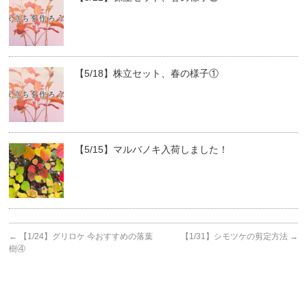
【5/18】株立セット、春の様子①
【5/15】マルバノキ入荷しました！
←
【1/24】グリロケ 今おすすめの落葉
【1/31】シモツケの剪定方法
→
樹④