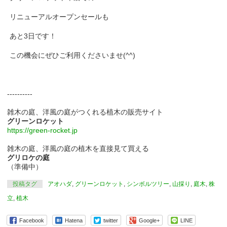
リニューアルオープンセールも
あと3日です！
この機会にぜひご利用くださいませ(^^)
----------
雑木の庭、洋風の庭がつくれる植木の販売サイト
グリーンロケット
https://green-rocket.jp
雑木の庭、洋風の庭の植木を直接見て買える
グリロケの庭
（準備中）
投稿タグ
アオハダ
,
グリーンロケット
,
シンボルツリー
,
山採り
,
庭木
,
株
立
,
植木
Facebook
Hatena
twitter
Google+
LINE