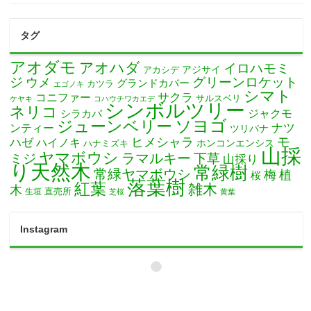
タグ
アオダモ
アオハダ
イロハモミ
アカシデ
アジサイ
ジ
グリーンロケット
ウメ
グランドカバー
カツラ
エゴノキ
シマト
サクラ
コニファー
サルスベリ
ケヤキ
コハウチワカエデ
シンボルツリー
ネリコ
ジャクモ
シラカバ
ソヨゴ
ジューンベリー
ナツ
ンティー
ツリバナ
モ
ヒメシャラ
ハゼ
ハイノキ
ホンコンエンシス
ハナミズキ
山採
ヤマボウシ
ミジ
ラマルキー
下草
山採り
り天然木
常緑樹
常緑ヤマボウシ
梅
植
桜
落葉樹
紅葉
雑木
木
直売所
生垣
芝桜
黄葉
Instagram