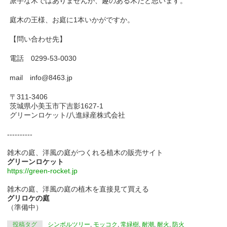
派手な木ではありませんが、趣のある木だと思います。
庭木の王様、お庭に1本いかがですか。
【問い合わせ先】
電話 0299-53-0030
mail info@8463.jp
〒311-3406
茨城県小美玉市下吉影1627-1
グリーンロケット/八進緑産株式会社
----------
雑木の庭、洋風の庭がつくれる植木の販売サイト
グリーンロケット
https://green-rocket.jp
雑木の庭、洋風の庭の植木を直接見て買える
グリロケの庭
（準備中）
投稿タグ
シンボルツリー
,
モッコク
,
常緑樹
,
耐潮
,
耐火
,
防火