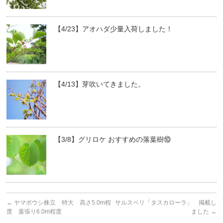
【4/23】アオハダ少量入荷しました！
【4/13】芽吹いてきました。
【3/8】グリロケ おすすめの落葉樹⑩
←
ヤマボウシ株立 特大 高さ5.0m程
サルスベリ「タスカローラ」 掲載し
度 葉張り6.0m程度
ました
→