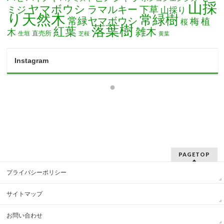
山採
ヤマボウシ
ミジ
ラマルキー
下草
山採り
り天然木
常緑樹
常緑ヤマボウシ
梅
植
桜
落葉樹
紅葉
雑木
木
直売所
生垣
芝桜
黄葉
Instagram
PAGETOP
プライバシーポリシー
サイトマップ
お問い合わせ