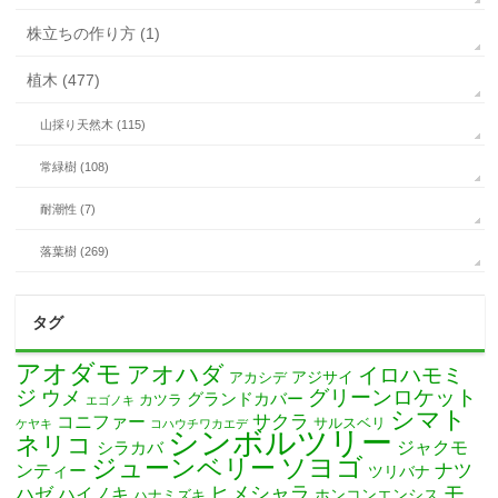
株立ちの作り方 (1)
植木 (477)
山採り天然木 (115)
常緑樹 (108)
耐潮性 (7)
落葉樹 (269)
タグ
アオダモ
アオハダ
イロハモミ
アカシデ
アジサイ
ジ
グリーンロケット
ウメ
グランドカバー
カツラ
エゴノキ
シマト
サクラ
コニファー
サルスベリ
ケヤキ
コハウチワカエデ
シンボルツリー
ネリコ
ジャクモ
シラカバ
ソヨゴ
ジューンベリー
ナツ
ンティー
ツリバナ
モ
ヒメシャラ
ハゼ
ハイノキ
ホンコンエンシス
ハナミズキ