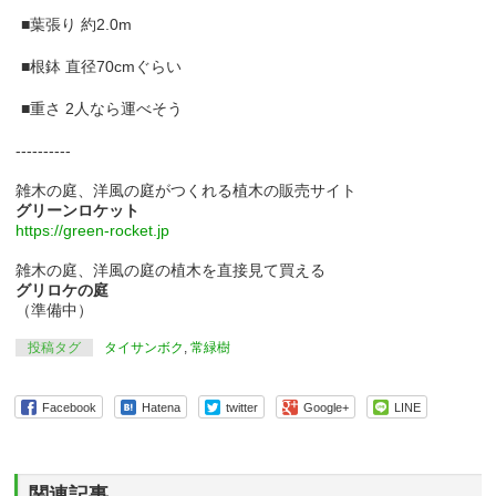
■葉張り 約2.0m
■根鉢 直径70cmぐらい
■重さ 2人なら運べそう
----------
雑木の庭、洋風の庭がつくれる植木の販売サイト
グリーンロケット
https://green-rocket.jp
雑木の庭、洋風の庭の植木を直接見て買える
グリロケの庭
（準備中）
投稿タグ
タイサンボク
,
常緑樹
Facebook
Hatena
twitter
Google+
LINE
関連記事