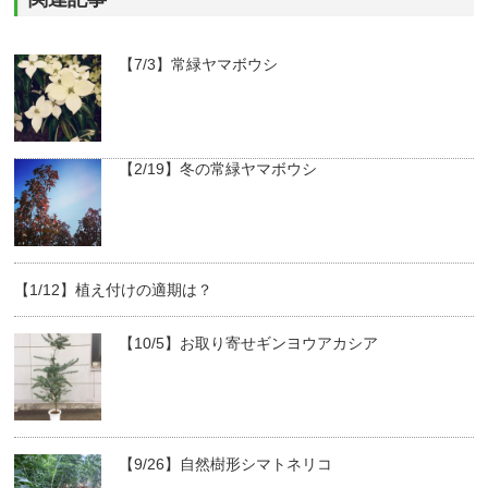
【7/3】常緑ヤマボウシ
【2/19】冬の常緑ヤマボウシ
【1/12】植え付けの適期は？
【10/5】お取り寄せギンヨウアカシア
【9/26】自然樹形シマトネリコ