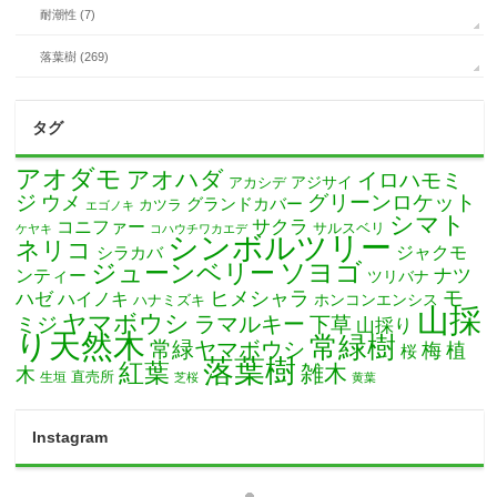
耐潮性 (7)
落葉樹 (269)
タグ
アオダモ
アオハダ
イロハモミ
アカシデ
アジサイ
ジ
グリーンロケット
ウメ
グランドカバー
カツラ
エゴノキ
シマト
サクラ
コニファー
サルスベリ
ケヤキ
コハウチワカエデ
シンボルツリー
ネリコ
ジャクモ
シラカバ
ソヨゴ
ジューンベリー
ナツ
ンティー
ツリバナ
モ
ヒメシャラ
ハゼ
ハイノキ
ホンコンエンシス
ハナミズキ
山採
ヤマボウシ
ミジ
ラマルキー
下草
山採り
り天然木
常緑樹
常緑ヤマボウシ
梅
植
桜
落葉樹
紅葉
雑木
木
直売所
生垣
芝桜
黄葉
Instagram