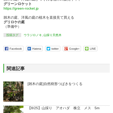
グリーンロケット
https://green-rocket.jp
雑木の庭、洋風の庭の植木を直接見て買える
グリロケの庭
（準備中）
投稿タグ
ウラジロノキ
,
山採り天然木
Facebook
Hatena
twitter
Google+
LINE
関連記事
[雑木の庭]自然樹形つばきをつくる
【8/25】山採り アオハダ 株立 メス 5m