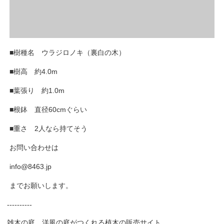
■樹種名 ウラジロノキ（裏白の木）
■樹高 約4.0m
■葉張り 約1.0m
■根鉢 直径60cmぐらい
■重さ 2人なら持てそう
お問い合わせは
info@8463.jp
までお願いします。
----------
雑木の庭、洋風の庭がつくれる植木の販売サイト