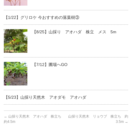
【1/22】グリロケ 今おすすめの落葉樹③
【8/25】山採り アオハダ 株立 メス 5m
【7/12】圃場へGO
【5/23】山採り天然木 アオダモ アオハダ
←
山採り天然木 アオハダ 株立ち
山採り天然木 リョウブ 株立ち 約
約4.5m
3.5m
→