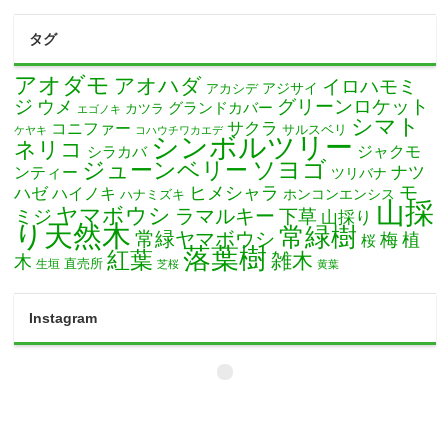
タグ
アオダモ
アオハダ
イロハモミ
アカシデ
アジサイ
ジ
グリーンロケット
ウメ
グランドカバー
カツラ
エゴノキ
シマト
サクラ
コニファー
サルスベリ
ケヤキ
コハウチワカエデ
シンボルツリー
ネリコ
ジャクモ
シラカバ
ソヨゴ
ジューンベリー
ナツ
ンティー
ツリバナ
モ
ヒメシャラ
ハゼ
ハイノキ
ホンコンエンシス
ハナミズキ
山採
ヤマボウシ
ミジ
ラマルキー
下草
山採り
り天然木
常緑樹
常緑ヤマボウシ
梅
植
桜
落葉樹
紅葉
雑木
木
直売所
生垣
芝桜
黄葉
Instagram