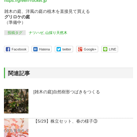
https://green-rocket.jp
雑木の庭、洋風の庭の植木を直接見て買える
グリロケの庭
（準備中）
投稿タグ
ナツハゼ
,
山採り天然木
Facebook
Hatena
twitter
Google+
LINE
関連記事
[雑木の庭]自然樹形つばきをつくる
【5/29】株立セット、春の様子③