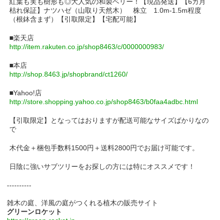
紅葉も実も樹形も◎大人気の和製ベリー！【現品発送】【6カ月
枯れ保証】ナツハゼ（山取り天然木） 株立 1.0m-1.5m程度
（根鉢含まず）【引取限定】【宅配可能】
■楽天店
http://item.rakuten.co.jp/shop8463/c/0000000983/
■本店
http://shop.8463.jp/shopbrand/ct1260/
■Yahoo!店
http://store.shopping.yahoo.co.jp/shop8463/b0faa4adbc.html
【引取限定】となってはおりますが配送可能なサイズばかりなの
で
木代金＋梱包手数料1500円＋送料2800円でお届け可能です。
日陰に強いサブツリーをお探しの方には特にオススメです！
----------
雑木の庭、洋風の庭がつくれる植木の販売サイト
グリーンロケット