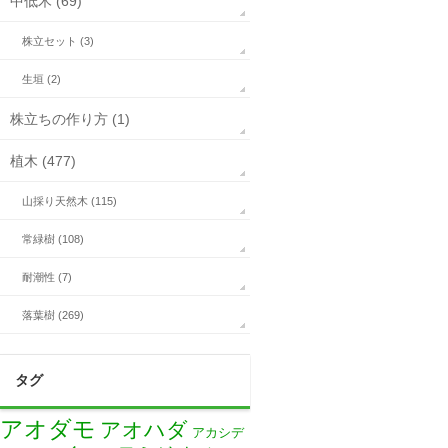
中低木 (69)
株立セット (3)
生垣 (2)
株立ちの作り方 (1)
植木 (477)
山採り天然木 (115)
常緑樹 (108)
耐潮性 (7)
落葉樹 (269)
タグ
アオダモ
アオハダ
アカシデ