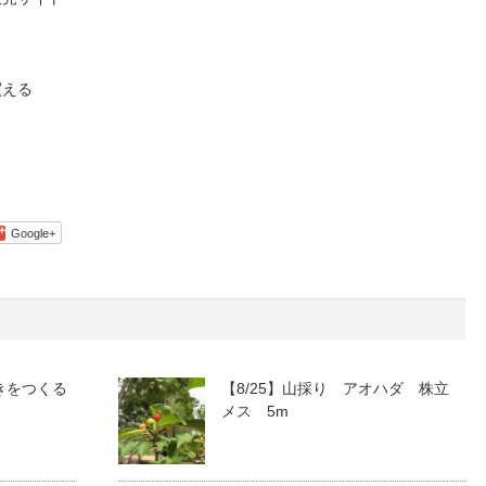
買える
Google+
きをつくる
【8/25】山採り アオハダ 株立
メス 5m