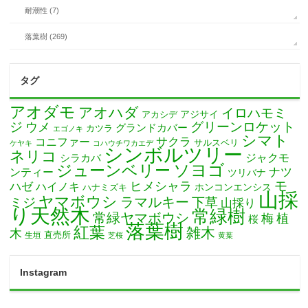
耐潮性 (7)
落葉樹 (269)
タグ
アオダモ
アオハダ
イロハモミ
アカシデ
アジサイ
ジ
グリーンロケット
ウメ
グランドカバー
カツラ
エゴノキ
シマト
サクラ
コニファー
サルスベリ
ケヤキ
コハウチワカエデ
シンボルツリー
ネリコ
ジャクモ
シラカバ
ソヨゴ
ジューンベリー
ナツ
ンティー
ツリバナ
モ
ヒメシャラ
ハゼ
ハイノキ
ホンコンエンシス
ハナミズキ
山採
ヤマボウシ
ミジ
ラマルキー
下草
山採り
り天然木
常緑樹
常緑ヤマボウシ
梅
植
桜
落葉樹
紅葉
雑木
木
直売所
生垣
芝桜
黄葉
Instagram