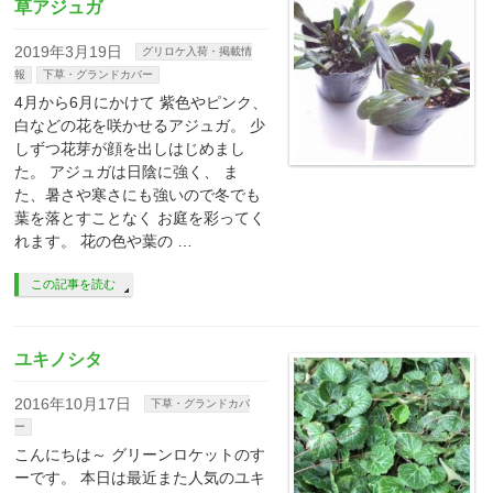
草アジュガ
2019年3月19日
グリロケ入荷・掲載情
報
下草・グランドカバー
4月から6月にかけて 紫色やピンク、
白などの花を咲かせるアジュガ。 少
しずつ花芽が顔を出しはじめまし
た。 アジュガは日陰に強く、 ま
た、暑さや寒さにも強いので冬でも
葉を落とすことなく お庭を彩ってく
れます。 花の色や葉の …
この記事を読む
ユキノシタ
2016年10月17日
下草・グランドカバ
ー
こんにちは～ グリーンロケットのす
ーです。 本日は最近また人気のユキ