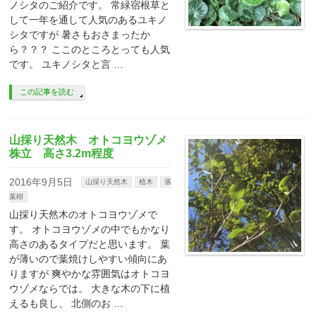
ノシタのご紹介です。 常緑宿根草と
して一年を通して人気のあるユキノ
シタですが 暑さもおさまったか
ら？？？ ここのところとっても人気
です。 ユキノシタと言 …
この記事を読む
山採り天然木 オトコヨウゾメ
株立 高さ3.2m程度
2016年9月5日
山採り天然木
植木
落
葉樹
山採り天然木のオトコヨウゾメで
す。 オトコヨウゾメの中でもかなり
高さのあるタイプだと思います。 葉
が薄いので葉焼けしやすい傾向にあ
りますが 爽やかな雰囲気はオトコヨ
ウゾメならでは。 大きな木の下に植
えるも良し、 北側のお …