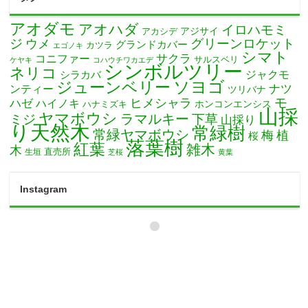
アオダモ
アオハダ
イロハモミ
アカシデ
アジサイ
ジ
グリーンロケット
ウメ
グランドカバー
カツラ
エゴノキ
シマト
サクラ
コニファー
サルスベリ
ケヤキ
コハウチワカエデ
シンボルツリー
ネリコ
ジャクモ
シラカバ
ソヨゴ
ジューンベリー
ナツ
ンティー
ツリバナ
モ
ヒメシャラ
ハゼ
ハイノキ
ホンコンエンシス
ハナミズキ
山採
ヤマボウシ
ミジ
ラマルキー
下草
山採り
り天然木
常緑樹
常緑ヤマボウシ
梅
植
桜
落葉樹
紅葉
雑木
木
直売所
生垣
芝桜
黄葉
Instagram