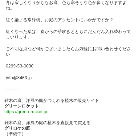
冬は寂しくなりがちなお庭、色も寒そうな色が多くなりますよ
ね。
紅く染まる常緑樹、お庭のアクセントにいかがですか？
紅くなった葉は、春からの芽吹きとともにだんだん入れ替わって
まいります。
ご不明な点など何かございましたらお気軽にお問い合わせくださ
い
0299-53-0030
info@8463.jp
----------
雑木の庭、洋風の庭がつくれる植木の販売サイト
グリーンロケット
https://green-rocket.jp
雑木の庭、洋風の庭の植木を直接見て買える
グリロケの庭
（準備中）