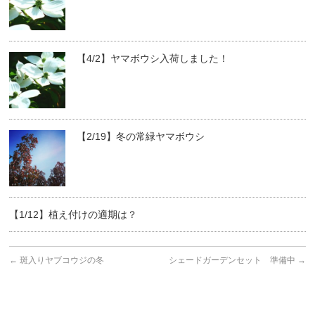
【4/2】ヤマボウシ入荷しました！
【2/19】冬の常緑ヤマボウシ
【1/12】植え付けの適期は？
←
斑入りヤブコウジの冬
シェードガーデンセット 準備中
→