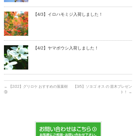
【4/3】イロハモミジ入荷しました！
【4/2】ヤマボウシ入荷しました！
←
【2/22】グリロケ おすすめの落葉樹
【3/5】ソヨゴ オス の 苗木プレゼン
⑨
ト！
→