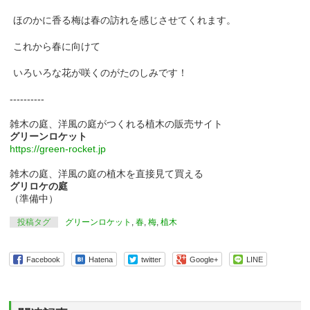
ほのかに香る梅は春の訪れを感じさせてくれます。
これから春に向けて
いろいろな花が咲くのがたのしみです！
----------
雑木の庭、洋風の庭がつくれる植木の販売サイト
グリーンロケット
https://green-rocket.jp
雑木の庭、洋風の庭の植木を直接見て買える
グリロケの庭
（準備中）
投稿タグ
グリーンロケット
,
春
,
梅
,
植木
Facebook
Hatena
twitter
Google+
LINE