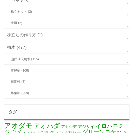
株立セット (3)
生垣 (2)
株立ちの作り方 (1)
植木 (477)
山採り天然木 (115)
常緑樹 (108)
耐潮性 (7)
落葉樹 (269)
タグ
アオダモ
アオハダ
イロハモミ
アカシデ
アジサイ
ジ
グリーンロケット
ウメ
グランドカバー
カツラ
エゴノキ