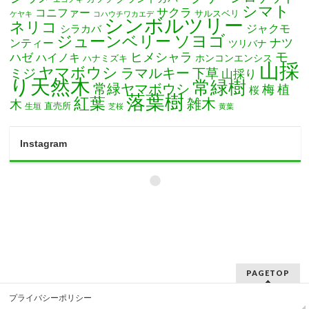
シマト
サクラ
コニファー
サルスベリ
ケヤキ
コハウチワカエデ
シンボルツリー
ネリコ
ジャクモ
シラカバ
ソヨゴ
ジューンベリー
ナツ
ンティー
ツリバナ
モ
ヒメシャラ
ハゼ
ハイノキ
ホンコンエンシス
ハナミズキ
山採
ヤマボウシ
ミジ
ラマルキー
下草
山採り
り天然木
常緑樹
常緑ヤマボウシ
梅
植
桜
落葉樹
紅葉
雑木
木
直売所
生垣
芝桜
黄葉
Instagram
PAGETOP
プライバシーポリシー