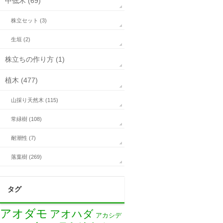
中低木 (69)
株立セット (3)
生垣 (2)
株立ちの作り方 (1)
植木 (477)
山採り天然木 (115)
常緑樹 (108)
耐潮性 (7)
落葉樹 (269)
タグ
アオダモ
アオハダ
アカシデ