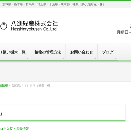
す。茨城県・栃木県・群馬県・埼玉県・千葉県・東京都・神奈川県-八進緑産（株）
月曜日～
り扱い樹木一覧
植物の管理方法
お問い合わせ
ブログ
載情報
»
新商品「オシドリ（鴛鴦）桜」
」
ロケ入荷・掲載情報