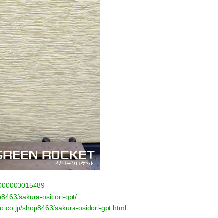
l/000000015489
op8463/sakura-osidori-gpt/
oo.co.jp/shop8463/sakura-osidori-gpt.html