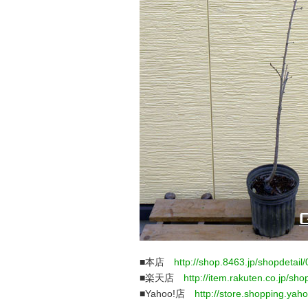
■本店
http://shop.8463.jp/shopdetai
■楽天店
http://item.rakuten.co.jp/sh
■Yahoo!店
http://store.shopping.yah