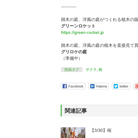
----------
雑木の庭、洋風の庭がつくれる植木の
グリーンロケット
https://green-rocket.jp
雑木の庭、洋風の庭の植木を直接見て
グリロケの庭
（準備中）
投稿タグ
サクラ
,
桜
Facebook
Hatena
twitter
関連記事
【3/30】桜