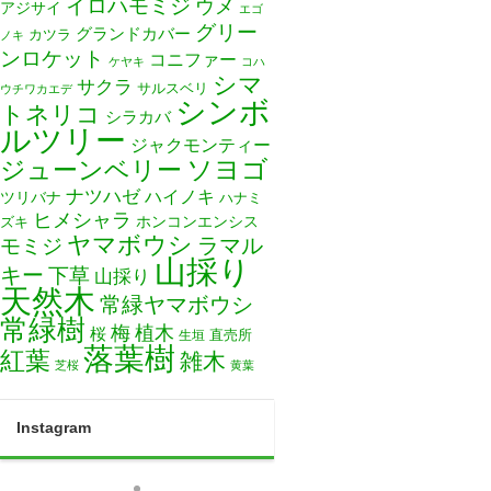
イロハモミジ
ウメ
アジサイ
エゴ
グリー
グランドカバー
カツラ
ノキ
ンロケット
コニファー
ケヤキ
コハ
シマ
サクラ
サルスベリ
ウチワカエデ
シンボ
トネリコ
シラカバ
ルツリー
ジャクモンティー
ソヨゴ
ジューンベリー
ナツハゼ
ハイノキ
ツリバナ
ハナミ
ヒメシャラ
ホンコンエンシス
ズキ
ヤマボウシ
モミジ
ラマル
山採り
キー
下草
山採り
天然木
常緑ヤマボウシ
常緑樹
梅
植木
桜
直売所
生垣
落葉樹
紅葉
雑木
芝桜
黄葉
Instagram