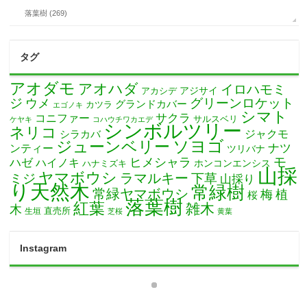
落葉樹 (269)
タグ
アオダモ
アオハダ
イロハモミ
アカシデ
アジサイ
ジ
グリーンロケット
ウメ
グランドカバー
カツラ
エゴノキ
シマト
サクラ
コニファー
サルスベリ
ケヤキ
コハウチワカエデ
シンボルツリー
ネリコ
ジャクモ
シラカバ
ソヨゴ
ジューンベリー
ナツ
ンティー
ツリバナ
モ
ヒメシャラ
ハゼ
ハイノキ
ホンコンエンシス
ハナミズキ
山採
ヤマボウシ
ミジ
ラマルキー
下草
山採り
り天然木
常緑樹
常緑ヤマボウシ
梅
植
桜
落葉樹
紅葉
雑木
木
直売所
生垣
芝桜
黄葉
Instagram