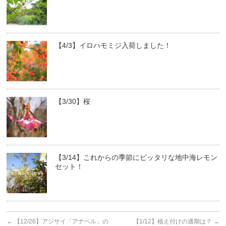
【4/3】イロハモミジ入荷しました！
【3/30】桜
【3/14】これからの季節にピッタリな地中海レモン
セット！
←
【12/26】アジサイ「アナベル」の
【1/12】植え付けの適期は？
→