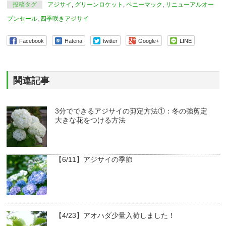
投稿タグ
アジサイ
,
グリーンロケット
,
ペニーマック
,
リニューアルオー
プンセール
,
四季咲きアジサイ
Facebook
Hatena
twitter
Google+
LINE
関連記事
3分でできるアジサイの剪定方法①：冬の強剪定
大きな花をつける方法
【6/11】アジサイの季節
【4/23】アオハダ少量入荷しました！