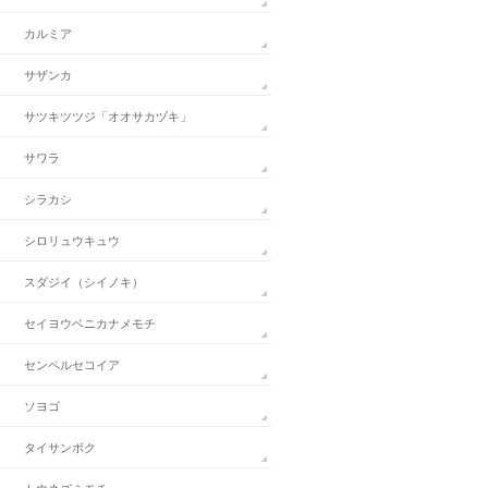
カルミア
サザンカ
サツキツツジ「オオサカヅキ」
サワラ
シラカシ
シロリュウキュウ
スダジイ（シイノキ）
セイヨウベニカナメモチ
センペルセコイア
ソヨゴ
タイサンボク