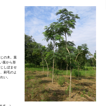
感じの木。葉
さい葉から形
閉じしぼませ
は、刷毛のよ
きれい。
ます。）