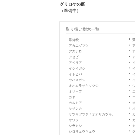
グリロケの庭
（準備中）
取り扱い樹木一覧
常緑樹
アカエゾマツ
アスナロ
アセビ
アベリア
イシイガシ
イトヒバ
ウバメガシ
オオムラサキツツジ
オリーブ
カヤ
カルミア
サザンカ
サツキツツジ「オオサカヅキ」
サワラ
シラカシ
シロリュウキュウ