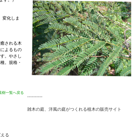
度、変化しま
も癒される木
動によるもの
です。やさし
気種。規格・
。
葉樹一覧へ戻る
----------
雑木の庭、洋風の庭がつくれる植木の販売サイト
買える