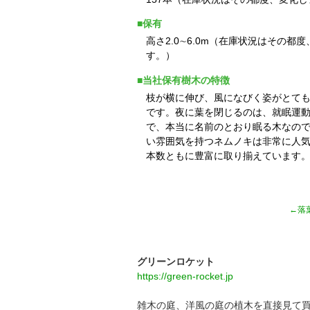
■保有
高さ2.0∼6.0m（在庫状況はその都
す。）
■当社保有樹木の特徴
枝が横に伸び、風になびく姿がとて
です。夜に葉を閉じるのは、就眠運
で、本当に名前のとおり眠る木なの
い雰囲気を持つネムノキは非常に人
本数ともに豊富に取り揃えています
←落
グリーンロケット
https://green-rocket.jp
雑木の庭、洋風の庭の植木を直接見て