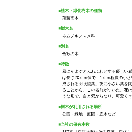
■植木・緑化樹木の種類
落葉高木
■樹木名
ネムノキ／マメ科
■別名
合歓の木
■特徴
風にそよぐとふわふわとする優しい
は長さ20ｃｍ位で、1ｃｍ程度の小
成される羽状複葉。夜に小さい葉を
ることから、この名前がついた。花
うな形で、白と紫からなり、可愛く
■樹木が利用される場所
公園・緑地・庭園・庭木など
■当社の保有本数
157本（在庫状況はその都度、変化し