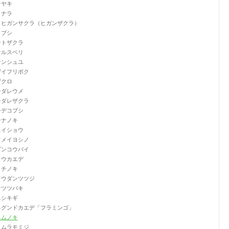
ケヤキ
コナラ
コヒガンサクラ（ヒガンザクラ）
コブシ
サトザクラ
サルスベリ
サンシュユ
ザイフリボク
ザクロ
シダレウメ
シダレザクラ
シデコブシ
シナノキ
スイショウ
ソメイヨシノ
ダンコウバイ
トウカエデ
トチノキ
ドウダンツツジ
ナツツバキ
ニシキギ
ネグンドカエデ「フラミンゴ」
ネムノキ
ノムラモミジ