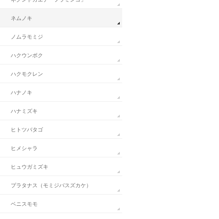
ネムノキ
ノムラモミジ
ハクウンボク
ハクモクレン
ハナノキ
ハナミズキ
ヒトツバタゴ
ヒメシャラ
ヒュウガミズキ
プラタナス（モミジバスズカケ）
ベニスモモ