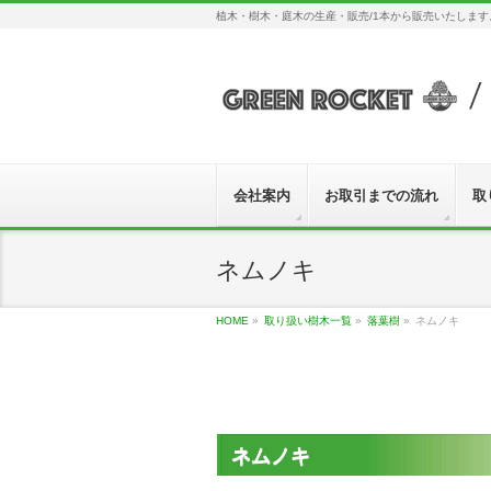
植木・樹木・庭木の生産・販売/1本から販売いたしま
会社案内
お取引までの流れ
取
ネムノキ
HOME
»
取り扱い樹木一覧
»
落葉樹
»
ネムノキ
ネムノキ