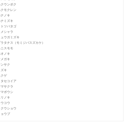
ハクウンボク
ハクモクレン
ハナノキ
ハナミズキ
ヒトツバタゴ
ヒメシャラ
ヒュウガミズキ
プラタナス（モミジバスズカケ）
ベニスモモ
ホオノキ
マメガキ
マンサク
ミズキ
ムクゲ
メタセコイア
ヤマサクラ
ヤマボウシ
ユリノキ
ヨウコウ
ラクウショウ
リョウブ