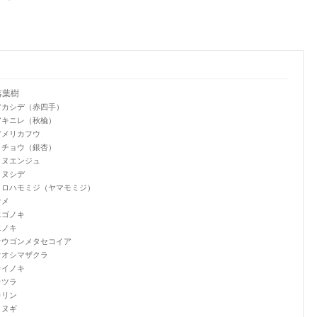
落葉樹
アカシデ（赤四手）
アキニレ（秋楡）
アメリカフウ
イチョウ（銀杏）
イヌエンジュ
イヌシデ
イロハモミジ（ヤマモミジ）
ウメ
エゴノキ
エノキ
オウゴンメタセコイア
オオシマザクラ
カイノキ
カツラ
カリン
クヌギ