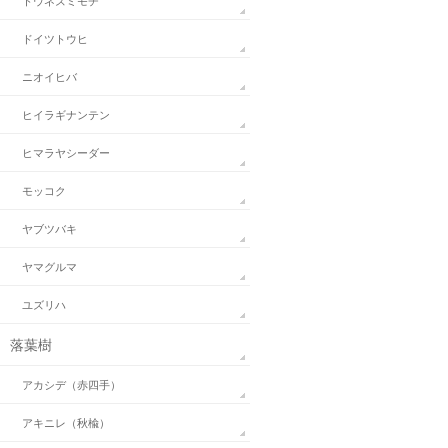
トウネズミモチ
ドイツトウヒ
ニオイヒバ
ヒイラギナンテン
ヒマラヤシーダー
モッコク
ヤブツバキ
ヤマグルマ
ユズリハ
落葉樹
アカシデ（赤四手）
アキニレ（秋楡）