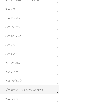
ネムノキ
ノムラモミジ
ハクウンボク
ハクモクレン
ハナノキ
ハナミズキ
ヒトツバタゴ
ヒメシャラ
ヒュウガミズキ
プラタナス（モミジバスズカケ）
ベニスモモ