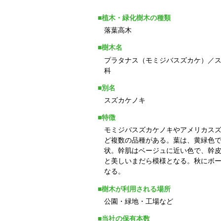
■植木・緑化樹木の種類
落葉高木
■樹木名
プラタナス（モミジバスズカケ）／
科
■別名
スズカケノキ
■特徴
モミジバスズカケノキやアメリカス
ど複数の品種がある。葉は、黄緑色
状。幹肌はベージュに近い色で、幹
と美しいまだら模様となる。秋にボ
なる。
■樹木が利用される場所
公園・緑地・工場など
■当社の保有本数