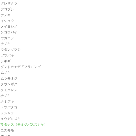
シダレザクラ
シデコブシ
シナノキ
スイショウ
ソメイヨシノ
ダンコウバイ
トウカエデ
トチノキ
ドウダンツツジ
ナツツバキ
ニシキギ
ネグンドカエデ「フラミンゴ」
ネムノキ
ノムラモミジ
ハクウンボク
ハクモクレン
ハナノキ
ハナミズキ
ヒトツバタゴ
ヒメシャラ
ヒュウガミズキ
プラタナス（モミジバスズカケ）
ベニスモモ
ホオノキ