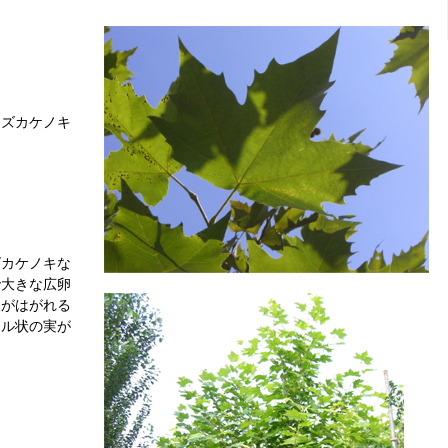
スズカケノキ
ズカケノキな
で大きな広卵
皮がはがれる
ール状の実が