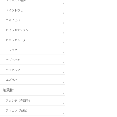
トウネズミモチ
ドイツトウヒ
ニオイヒバ
ヒイラギナンテン
ヒマラヤシーダー
モッコク
ヤブツバキ
ヤマグルマ
ユズリハ
落葉樹
アカシデ（赤四手）
アキニレ（秋楡）