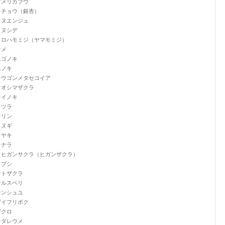
アメリカフウ
イチョウ（銀杏）
イヌエンジュ
イヌシデ
イロハモミジ（ヤマモミジ）
ウメ
エゴノキ
エノキ
オウゴンメタセコイア
オオシマザクラ
カイノキ
カツラ
カリン
クヌギ
ケヤキ
コナラ
コヒガンサクラ（ヒガンザクラ）
コブシ
サトザクラ
サルスベリ
サンシュユ
ザイフリボク
ザクロ
シダレウメ