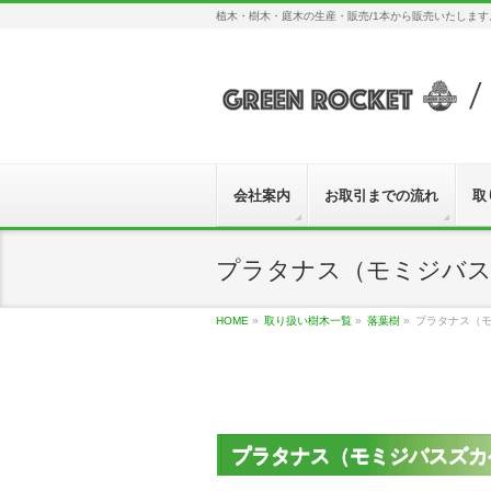
植木・樹木・庭木の生産・販売/1本から販売いたしま
会社案内
お取引までの流れ
取
プラタナス（モミジバ
HOME
»
取り扱い樹木一覧
»
落葉樹
»
プラタナス（
プラタナス（モミジバスズカ