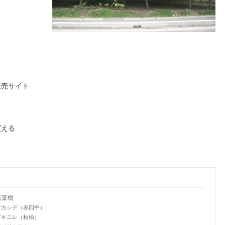
販売サイト
買える
落葉樹
アカシデ（赤四手）
アキニレ（秋楡）