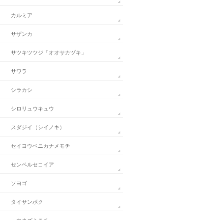
カルミア
サザンカ
サツキツツジ「オオサカヅキ」
サワラ
シラカシ
シロリュウキュウ
スダジイ（シイノキ）
セイヨウベニカナメモチ
センペルセコイア
ソヨゴ
タイサンボク