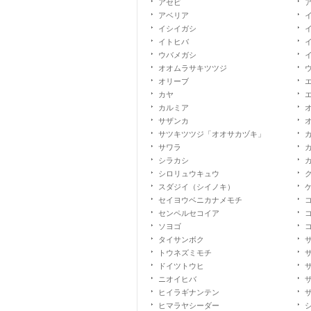
アセビ
アベリア
イシイガシ
イトヒバ
ウバメガシ
オオムラサキツツジ
オリーブ
カヤ
カルミア
サザンカ
サツキツツジ「オオサカヅキ」
サワラ
シラカシ
シロリュウキュウ
スダジイ（シイノキ）
セイヨウベニカナメモチ
センペルセコイア
ソヨゴ
タイサンボク
トウネズミモチ
ドイツトウヒ
ニオイヒバ
ヒイラギナンテン
ヒマラヤシーダー