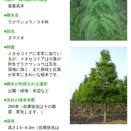
落葉高木
■樹木名
ラクウショウ／スギ科
■別名
ヌマスギ
■特徴
メタセコイアに非常に似てい
るが、メタセコイアは小葉が
対生でラクウショウは互生。
湿地に強く、また新緑と紅葉
が非常にきれいな植木です。
■樹木が利用される場所
公園・緑地・水辺など
■当社の保有本数
260本（在庫状況はその都
度、変化します。）
■保有
高さ1.5∼6.0m（在庫状況は