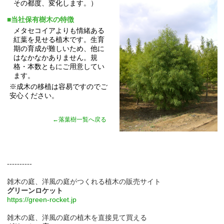
その都度、変化します。）
■当社保有樹木の特徴
メタセコイアよりも情緒ある
紅葉を見せる植木です。生育
期の育成が難しいため、他に
はなかなかありません。規
格・本数ともにご用意してい
ます。
※成木の移植は容易ですのでご
安心ください。
←落葉樹一覧へ戻る
----------
雑木の庭、洋風の庭がつくれる植木の販売サイト
グリーンロケット
https://green-rocket.jp
雑木の庭、洋風の庭の植木を直接見て買える