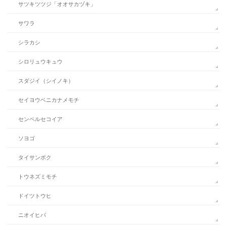
サツキツツジ「オオサカヅキ」
サワラ
シラカシ
シロリュウキュウ
スダジイ（シイノキ）
セイヨウベニカナメモチ
センペルセコイア
ソヨゴ
タイサンボク
トウネズミモチ
ドイツトウヒ
ニオイヒバ