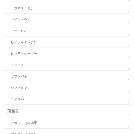
トウネズミモチ
ドイツトウヒ
ニオイヒバ
ヒイラギナンテン
ヒマラヤシーダー
モッコク
ヤブツバキ
ヤマグルマ
ユズリハ
落葉樹
アカシデ（赤四手）