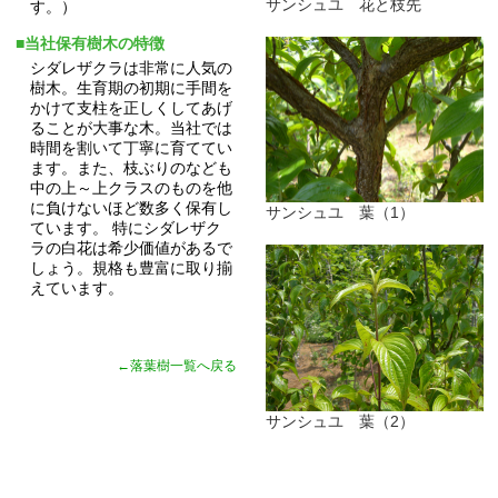
サンシュユ 花と枝先
す。）
■当社保有樹木の特徴
シダレザクラは非常に人気の
樹木。生育期の初期に手間を
かけて支柱を正しくしてあげ
ることが大事な木。当社では
時間を割いて丁寧に育ててい
ます。また、枝ぶりのなども
中の上～上クラスのものを他
に負けないほど数多く保有し
サンシュユ 葉（1）
ています。 特にシダレザク
ラの白花は希少価値があるで
しょう。規格も豊富に取り揃
えています。
←落葉樹一覧へ戻る
サンシュユ 葉（2）