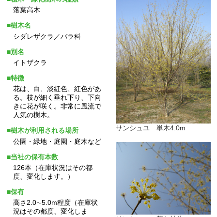
落葉高木
■樹木名
シダレザクラ／バラ科
■別名
イトザクラ
■特徴
花は、白、淡紅色、紅色があ
る。枝が細く垂れ下り、下向
きに花が咲く。非常に風流で
人気の樹木。
サンシュユ 単木4.0m
■樹木が利用される場所
公園・緑地・庭園・庭木など
■当社の保有本数
126本（在庫状況はその都
度、変化します。）
■保有
高さ2.0∼5.0m程度（在庫状
況はその都度、変化しま