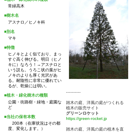
常緑高木
■樹木名
アスナロ／ヒノキ科
■別名
マキ
■特徴
ヒノキとよく似ており、まっ
すぐ高く伸びる。明日（ヒノ
キに）なろう！→アスナロと
いう説も。うろこ状の葉がヒ
ノキのよりも厚く光沢があ
る。耐陰性に非常に優れてい
るが、乾燥には弱い。
----------
■植木・緑化樹木の種類
公園・街路樹・緑地・庭園な
雑木の庭、洋風の庭がつくれる
ど
植木の販売サイト
グリーンロケット
■当社の保有本数
https://green-rocket.jp
200本（在庫状況はその都
度、変化します。）
雑木の庭、洋風の庭の植木を直